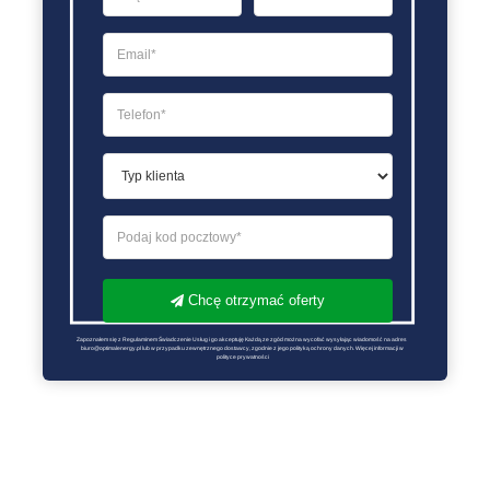
Chcę otrzymać oferty
Zapoznałem się z Regulaminem Świadczenie Usług i go akceptuję Każdą ze zgód można wycofać wysyłając wiadomość na adres 
biuro@optimalenergy.pl lub w przypadku zewnętrznego dostawcy, zgodnie z jego polityką ochrony danych. Więcej informacji w 
polityce prywatności