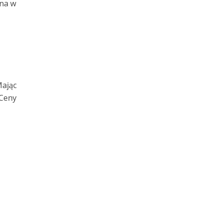
ona w
Mając
 Ceny