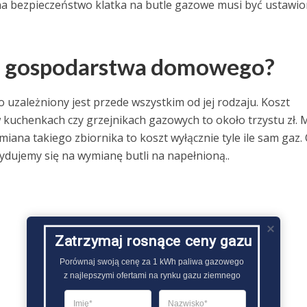
na bezpieczeństwo klatka na butle gazowe musi być ustawi
do gospodarstwa domowego?
zależniony jest przede wszystkim od jej rodzaju. Koszt
 kuchenkach czy grzejnikach gazowych to około trzystu zł. 
iana takiego zbiornika to koszt wyłącznie tyle ile sam gaz.
ydujemy się na wymianę butli na napełnioną..
Zatrzymaj rosnące ceny gazu
Porównaj swoją cenę za 1 kWh paliwa gazowego

z najlepszymi ofertami na rynku gazu ziemnego