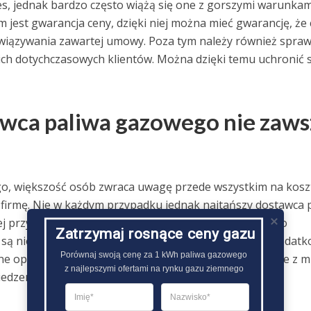
s, jednak bardzo często wiążą się one z gorszymi warunkam
m jest gwarancja ceny, dzięki niej można mieć gwarancję, że
owiązywania zawartej umowy. Poza tym należy również spraw
ch dotychczasowych klientów. Można dzięki temu uchronić s
awca paliwa gazowego nie zaws
o, większość osób zwraca uwagę przede wszystkim na koszt
irmę. Nie w każdym przypadku jednak najtańszy dostawca 
iej przy analizowaniu ofert sprzedawców gazu ziemnego
Zatrzymaj rosnące ceny gazu
ą nie tylko koszty gazu, ale również dane na temat dodat
Porównaj swoją cenę za 1 kWh paliwa gazowego

e opłaty oraz najistotniejsze warunki umowy, związane z m
z najlepszymi ofertami na rynku gazu ziemnego
edzenia bez żadnych konsekwencji..