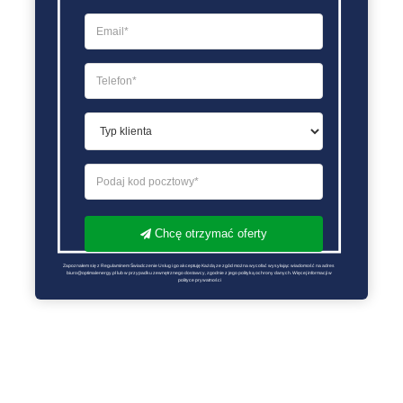
Chcę otrzymać oferty
Zapoznałem się z Regulaminem Świadczenie Usług i go akceptuję Każdą ze zgód można wycofać wysyłając wiadomość na adres 
biuro@optimalenergy.pl lub w przypadku zewnętrznego dostawcy, zgodnie z jego polityką ochrony danych. Więcej informacji w 
polityce prywatności