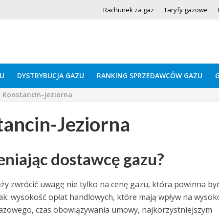
Rachunek za gaz
Taryfy gazowe
U
DYSTRYBUCJA GAZU
RANKING SPRZEDAWCÓW GAZU
 Konstancin-Jeziorna
ancin-Jeziorna
eniając dostawcę gazu?
y zwrócić uwagę nie tylko na cenę gazu, która powinna by
e jak: wysokość opłat handlowych, które mają wpływ na wysok
 gazowego, czas obowiązywania umowy, najkorzystniejszym