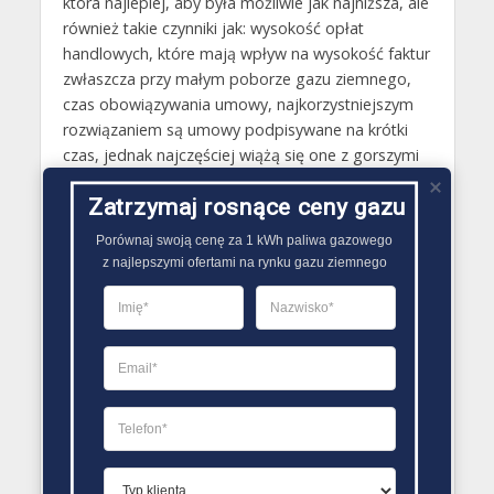
która najlepiej, aby była możliwie jak najniższa, ale
również takie czynniki jak: wysokość opłat
handlowych, które mają wpływ na wysokość faktur
zwłaszcza przy małym poborze gazu ziemnego,
czas obowiązywania umowy, najkorzystniejszym
rozwiązaniem są umowy podpisywane na krótki
czas, jednak najczęściej wiążą się one z gorszymi
warunkami oferty, możliwość skorzystania z opcji
Zatrzymaj rosnące ceny gazu
jaką jest gwarancja ceny, dzięki niej można będzie
mieć pewność, że cena gazu nie zmieni się przez
Porównaj swoją cenę za 1 kWh paliwa gazowego

cały czas obowiązywania zawartej umowy. Poza
z najlepszymi ofertami na rynku gazu ziemnego
tym warto również zweryfikować jakie opinie ma
dostawca gazu ziemnego u swoich
dotychczasowych klientów. Można dzięki temu
ochronić się przed problemami w trakcie
obowiązywania umowy..
PORÓWNYWARKA OFERT GAZU