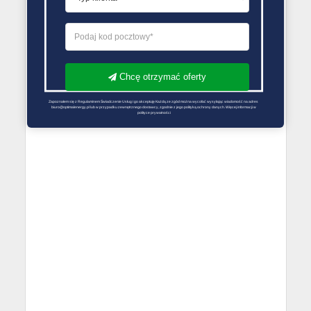
Chcę otrzymać oferty
Zapoznałem się z Regulaminem Świadczenie Usług i go akceptuję Każdą ze zgód można wycofać wysyłając wiadomość na adres 
biuro@optimalenergy.pl lub w przypadku zewnętrznego dostawcy, zgodnie z jego polityką ochrony danych. Więcej informacji w 
polityce prywatności