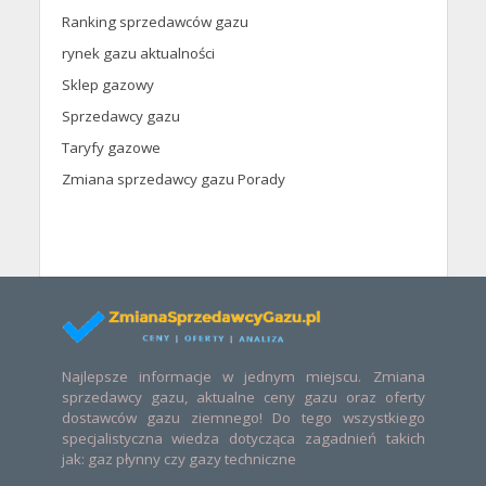
Ranking sprzedawców gazu
rynek gazu aktualności
Sklep gazowy
Sprzedawcy gazu
Taryfy gazowe
Zmiana sprzedawcy gazu Porady
Najlepsze informacje w jednym miejscu. Zmiana
sprzedawcy gazu, aktualne ceny gazu oraz oferty
dostawców gazu ziemnego! Do tego wszystkiego
specjalistyczna wiedza dotycząca zagadnień takich
jak: gaz płynny czy gazy techniczne