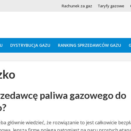
Rachunek za gaz
Taryfy gazowe
U
DYSTRYBUCJA GAZU
RANKING SPRZEDAWCÓW GAZU
zko
przedawcę paliwa gazowego do
o?
a głównie wiedzieć, że rozwiązanie to jest całkowicie bezpł
ową, lepszą firmę polega natomiast na paru prostych etap