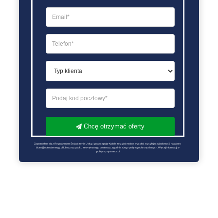
Chcę otrzymać oferty
Zapoznałem się z Regulaminem Świadczenie Usług i go akceptuję Każdą ze zgód można wycofać wysyłając wiadomość na adres 
biuro@optimalenergy.pl lub w przypadku zewnętrznego dostawcy, zgodnie z jego polityką ochrony danych. Więcej informacji w 
polityce prywatności