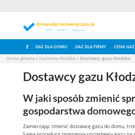
GAZ DLA DOMU
GAZ DLA FIRMY
CENA GAZ
Strona główna
»
Gazownia Kłodzko
»
Dostawcy gazu Kłodzko
Dostawcy gazu Kłod
W jaki sposób zmienić s
gospodarstwa domoweg
Zamierzając zmienić dostawcę gazu do domu, trzeb
Sama procedura zmienienia sprzedawcy gazu na n