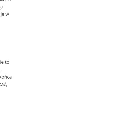
go
je w
ie to
.
 końca
tać,