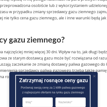
przeprowadzona osobiście lub z wykorzystaniem udzielone
zasu w przypadku zmiany sprzedawcy gazu ziemnego zajmu
ej nie tylko cena gazu ziemnego, ale i inne warunki będą jak
wcy gazu ziemnego?
ajczęściej mniej więcej 30 dni. Wpływ na to, jak długi będz
mowa ze starym dostawcą gazu może być rozwiązana od razu
muszają zaczekanie ze zmianą dostawcy paliwa gazowego do
mienienia sprzedawcy paliwa gazowego trzeba także pamię
a rozpatrzenie wniosku dotyczącego tej sprawy..
Zatrzymaj rosnące ceny gazu
Porównaj swoją cenę za 1 kWh paliwa gazowego

z najlepszymi ofertami na rynku gazu ziemnego