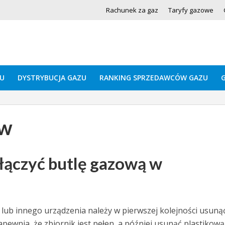
Rachunek za gaz
Taryfy gazowe
U
DYSTRYBUCJA GAZU
RANKING SPRZEDAWCÓW GAZU
ew
łączyć butlę gazową w
lub innego urządzenia należy w pierwszej kolejności usuną
ewnia, że zbiornik jest pełen, a później usunąć plastikową