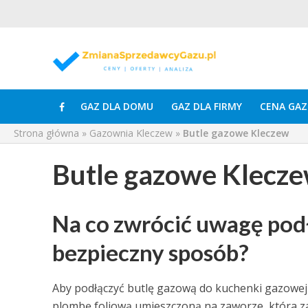
GAZ DLA DOMU
GAZ DLA FIRMY
CENA GAZ
Strona główna
»
Gazownia Kleczew
»
Butle gazowe Kleczew
Butle gazowe Klecz
Na co zwrócić uwagę pod
bezpieczny sposób?
Aby podłączyć butlę gazową do kuchenki gazowej 
plombę foliową umieszczoną na zaworze, która zap