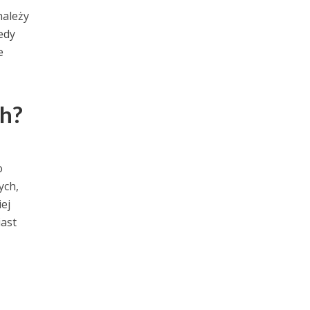
należy
edy
e
ch?
o
ych,
ej
iast