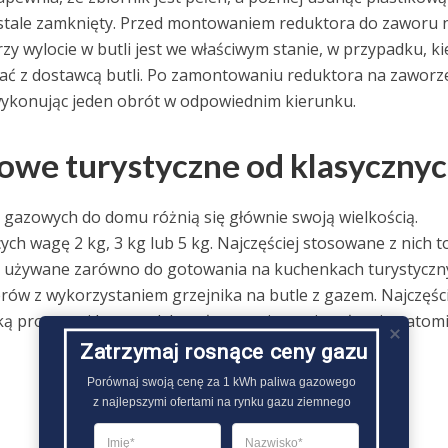
 stale zamknięty. Przed montowaniem reduktora do zaworu 
y wylocie w butli jest we właściwym stanie, w przypadku, ki
ować z dostawcą butli. Po zamontowaniu reduktora na zaworz
 wykonując jeden obrót w odpowiednim kierunku.
zowe turystyczne od klasyczny
 gazowych do domu różnią się głównie swoją wielkością.
ch wagę 2 kg, 3 kg lub 5 kg. Najczęściej stosowane z nich t
yć używane zarówno do gotowania na kuchenkach turystyczn
ów z wykorzystaniem grzejnika na butle z gazem. Najczęści
ą propanu i butanu. Ich mała waga i rozmiar ułatwia natom
Zatrzymaj rosnące ceny gazu
Porównaj swoją cenę za 1 kWh paliwa gazowego

z najlepszymi ofertami na rynku gazu ziemnego