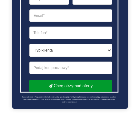
Chcę otrzymać oferty
Zapoznałem się z Regulaminem Świadczenie Usług i go akceptuję Każdą ze zgód można wycofać wysyłając wiadomość na adres 
biuro@optimalenergy.pl lub w przypadku zewnętrznego dostawcy, zgodnie z jego polityką ochrony danych. Więcej informacji w 
polityce prywatności