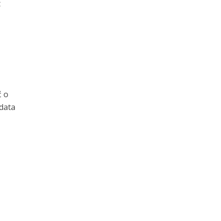
t
ć o
data