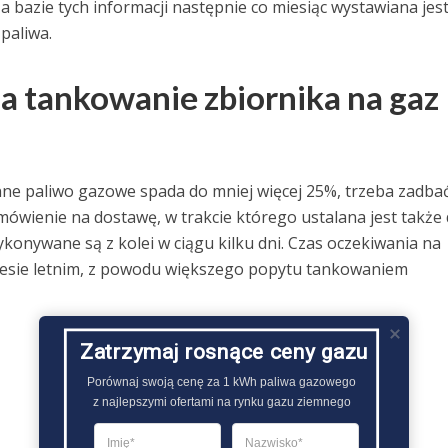
 bazie tych informacji następnie co miesiąc wystawiana jes
paliwa.
na tankowanie zbiornika na gaz
nne paliwo gazowe spada do mniej więcej 25%, trzeba zadba
ówienie na dostawę, w trakcie którego ustalana jest także 
onywane są z kolei w ciągu kilku dni. Czas oczekiwania na
resie letnim, z powodu większego popytu tankowaniem
Zatrzymaj rosnące ceny gazu
Porównaj swoją cenę za 1 kWh paliwa gazowego

z najlepszymi ofertami na rynku gazu ziemnego