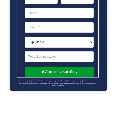
Chcę otrzymać oferty
Zapoznałem się z Regulaminem Świadczenie Usług i go akceptuję Każdą ze zgód można wycofać wysyłając wiadomość na adres 
biuro@optimalenergy.pl lub w przypadku zewnętrznego dostawcy, zgodnie z jego polityką ochrony danych. Więcej informacji w 
polityce prywatności