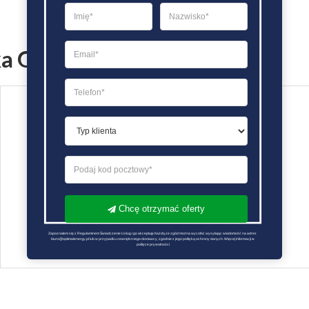
ka Gazownictwa Kęty
Chcę otrzymać oferty
Zapoznałem się z Regulaminem Świadczenie Usług i go akceptuję Każdą ze zgód można wycofać wysyłając wiadomość na adres 
biuro@optimalenergy.pl lub w przypadku zewnętrznego dostawcy, zgodnie z jego polityką ochrony danych. Więcej informacji w 
polityce prywatności