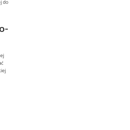
j do
o-
ej
ać
iej