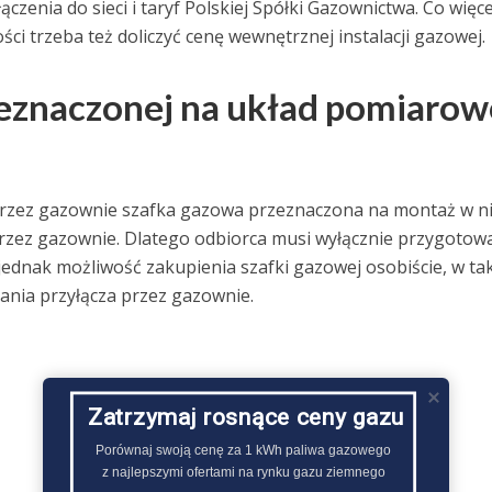
nia do sieci i taryf Polskiej Spółki Gazownictwa. Co więce
ci trzeba też doliczyć cenę wewnętrznej instalacji gazowej.
zeznaczonej na układ pomiarow
zez gazownie szafka gazowa przeznaczona na montaż w ni
zez gazownie. Dlatego odbiorca musi wyłącznie przygotow
 jednak możliwość zakupienia szafki gazowej osobiście, w tak
nania przyłącza przez gazownie.
Zatrzymaj rosnące ceny gazu
Porównaj swoją cenę za 1 kWh paliwa gazowego

z najlepszymi ofertami na rynku gazu ziemnego