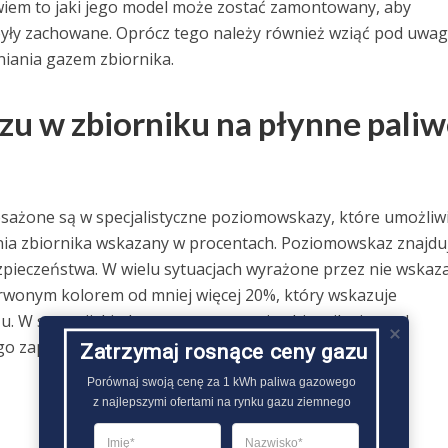
wiem to jaki jego model może zostać zamontowany, aby
były zachowane. Oprócz tego należy również wziąć pod uwa
niania gazem zbiornika.
azu w zbiorniku na płynne pali
sażone są w specjalistyczne poziomowskazy, które umożliw
nia zbiornika wskazany w procentach. Poziomowskaz znajduj
ezpieczeństwa. W wielu sytuacjach wyrażone przez nie wskaz
erwonym kolorem od mniej więcej 20%, który wskazuje
. W sytuacji, kiedy po zamontowaniu zbiornika jest od
o zapełnienia można z kolei skontrolować zdalnie..
Zatrzymaj rosnące ceny gazu
Porównaj swoją cenę za 1 kWh paliwa gazowego

z najlepszymi ofertami na rynku gazu ziemnego