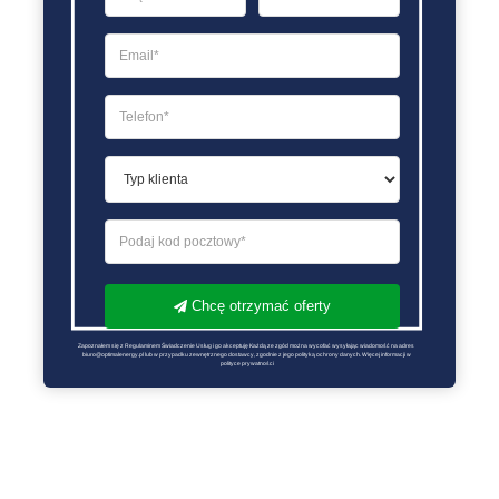
Chcę otrzymać oferty
Zapoznałem się z Regulaminem Świadczenie Usług i go akceptuję Każdą ze zgód można wycofać wysyłając wiadomość na adres 
biuro@optimalenergy.pl lub w przypadku zewnętrznego dostawcy, zgodnie z jego polityką ochrony danych. Więcej informacji w 
polityce prywatności