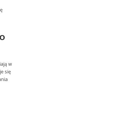
gę
wo
iają w
e się
ania