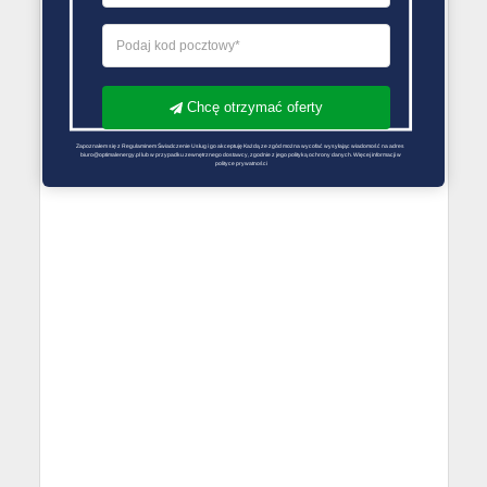
Chcę otrzymać oferty
Zapoznałem się z Regulaminem Świadczenie Usług i go akceptuję Każdą ze zgód można wycofać wysyłając wiadomość na adres 
biuro@optimalenergy.pl lub w przypadku zewnętrznego dostawcy, zgodnie z jego polityką ochrony danych. Więcej informacji w 
polityce prywatności