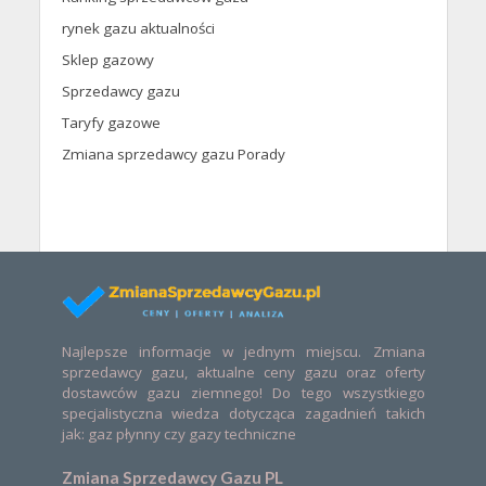
rynek gazu aktualności
Sklep gazowy
Sprzedawcy gazu
Taryfy gazowe
Zmiana sprzedawcy gazu Porady
Najlepsze informacje w jednym miejscu. Zmiana
sprzedawcy gazu, aktualne ceny gazu oraz oferty
dostawców gazu ziemnego! Do tego wszystkiego
specjalistyczna wiedza dotycząca zagadnień takich
jak: gaz płynny czy gazy techniczne
Zmiana Sprzedawcy Gazu PL