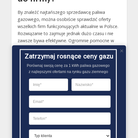
By znaleźć najtańszego sprzedawcę paliwa
gazowego, można osobiście sprawdzić oferty
wszelkich firm funkcjonujących aktualnie w Polsce.
Rozwiązanie to zajmuje jednak dużo czasu i nie
zawsze bywa efektywne. Ogromnie pomocne w
takim przypadku są wobec tego wszelkiego
rodzaju porównywarki sprzedawców gazu
Zatrzymaj rosnące ceny gazu
ziemnego. Umożliwiają one bowiem w prosty i
Porównaj swoją cenę za 1 kWh paliwa gazowego

szybki sposób sprawdzić paru sprzedawców
z najlepszymi ofertami na rynku gazu ziemnego
paliwa gazowego i oferowane przez nich warunki.
Poza tym za sprawą tego, że są one udostępniane
w internecie, najtańszego dostawcę gazu można z
ich wykorzystaniem wybrać nawet bez
konieczności wychodzenia z domu..
PORÓWNYWARKA OFERT GAZU