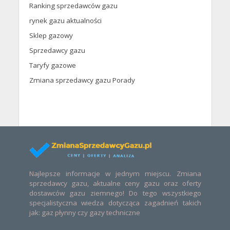
Ranking sprzedawców gazu
rynek gazu aktualności
Sklep gazowy
Sprzedawcy gazu
Taryfy gazowe
Zmiana sprzedawcy gazu Porady
Najlepsze informacje w jednym miejscu. Zmiana
sprzedawcy gazu, aktualne ceny gazu oraz oferty
dostawców gazu ziemnego! Do tego wszystkiego
specjalistyczna wiedza dotycząca zagadnień takich
jak: gaz płynny czy gazy techniczne