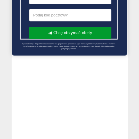
Chcę otrzymać oferty
Zapoznałem się z Regulaminem Świadczenie Usług i go akceptuję Każdą ze zgód można wycofać wysyłając wiadomość na adres 
biuro@optimalenergy.pl lub w przypadku zewnętrznego dostawcy, zgodnie z jego polityką ochrony danych. Więcej informacji w 
polityce prywatności