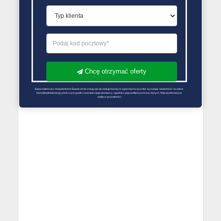
PORÓWNYWARKA OFERT GAZU
Chcę otrzymać oferty
Zapoznałem się z Regulaminem Świadczenie Usług i go akceptuję Każdą ze zgód można wycofać wysyłając wiadomość na adres 
biuro@optimalenergy.pl lub w przypadku zewnętrznego dostawcy, zgodnie z jego polityką ochrony danych. Więcej informacji w 
polityce prywatności