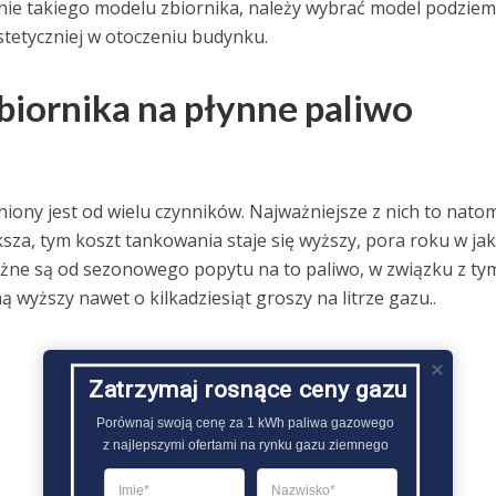
nie takiego modelu zbiornika, należy wybrać model podziem
estetyczniej w otoczeniu budynku.
biornika na płynne paliwo
iony jest od wielu czynników. Najważniejsze z nich to natom
ksza, tym koszt tankowania staje się wyższy, pora roku w ja
eżne są od sezonowego popytu na to paliwo, w związku z ty
 wyższy nawet o kilkadziesiąt groszy na litrze gazu..
Zatrzymaj rosnące ceny gazu
Porównaj swoją cenę za 1 kWh paliwa gazowego

z najlepszymi ofertami na rynku gazu ziemnego