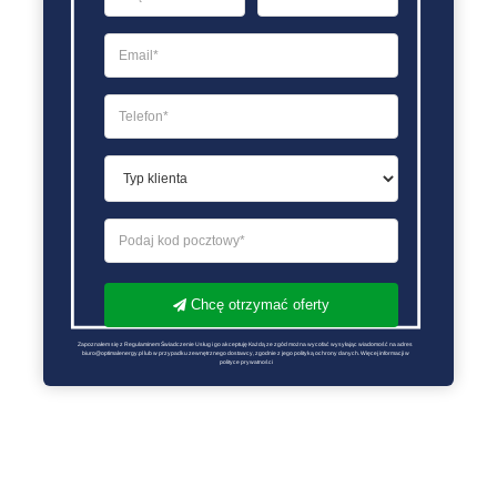
Chcę otrzymać oferty
Zapoznałem się z Regulaminem Świadczenie Usług i go akceptuję Każdą ze zgód można wycofać wysyłając wiadomość na adres 
biuro@optimalenergy.pl lub w przypadku zewnętrznego dostawcy, zgodnie z jego polityką ochrony danych. Więcej informacji w 
polityce prywatności