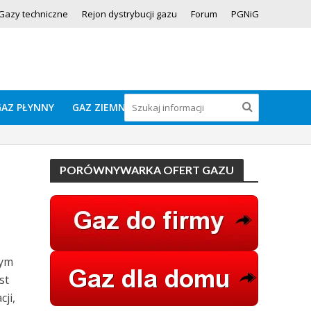
Gazy techniczne
Rejon dystrybucji gazu
Forum
PGNiG
GAZ PŁYNNY
GAZ ZIEMNY
PORÓWNYWARKA OFERT GAZU
tym
st
ji,