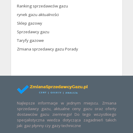
Ranking sprzedawców gazu
rynek gazu aktualności
Sklep gazowy
Sprzedawcy gazu
Taryfy gazowe
Zmiana sprzedawcy gazu Porady
Najlepsze informacje w jednym miejscu. Zmiana
sprzedawcy gazu, aktualne ceny gazu oraz oferty
dostawców gazu ziemnego! Do tego wszystkiego
specjalistyczna wiedza dotycząca zagadnień takich
jak: gaz płynny czy gazy techniczne