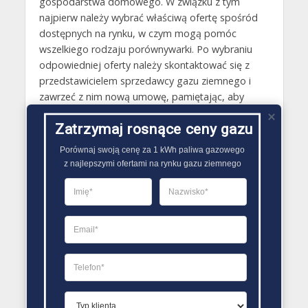
gospodarstwa domowego. W związku z tym
najpierw należy wybrać właściwą ofertę spośród
dostępnych na rynku, w czym mogą pomóc
wszelkiego rodzaju porównywarki. Po wybraniu
odpowiedniej oferty należy skontaktować się z
przedstawicielem sprzedawcy gazu ziemnego i
zawrzeć z nim nową umowę, pamiętając, aby
przedtem dokładnie ją przeczytać i sprawdzić, czy
Zatrzymaj rosnące ceny gazu
wszelkie jej zapisy są zgodne z ustaleniami. Przy
podpisaniu umowy przedstawiciel sprzedawcy
Porównaj swoją cenę za 1 kWh paliwa gazowego

gazu zaproponuje również zawarcie
z najlepszymi ofertami na rynku gazu ziemnego
pełnomocnictwa. Warto wybrać opcję, dzięki niej
to nowa firma zajmie się wszelkimi kwestiami
związanymi z wymówieniem poprzedniej umowy
oraz powiadomieniem Operatora Systemu
Dystrybucyjnego o zmianie sprzedawcy gazu..
PORÓWNYWARKA OFERT GAZU