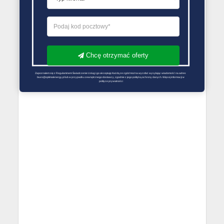
Chcę otrzymać oferty
Zapoznałem się z Regulaminem Świadczenie Usług i go akceptuję Każdą ze zgód można wycofać wysyłając wiadomość na adres 
biuro@optimalenergy.pl lub w przypadku zewnętrznego dostawcy, zgodnie z jego polityką ochrony danych. Więcej informacji w 
polityce prywatności