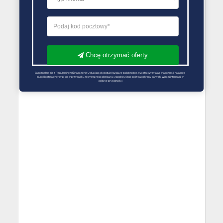
Chcę otrzymać oferty
Zapoznałem się z Regulaminem Świadczenie Usług i go akceptuję Każdą ze zgód można wycofać wysyłając wiadomość na adres 
biuro@optimalenergy.pl lub w przypadku zewnętrznego dostawcy, zgodnie z jego polityką ochrony danych. Więcej informacji w 
polityce prywatności