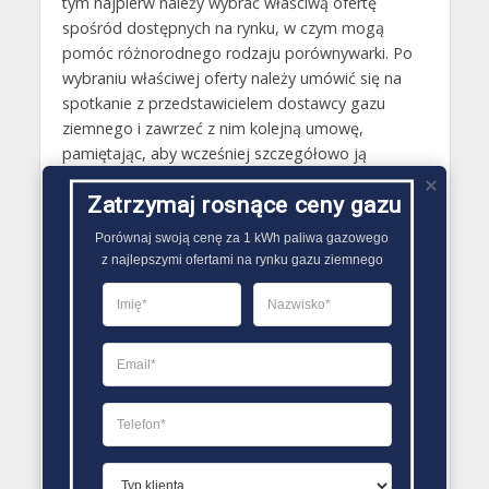
tym najpierw należy wybrać właściwą ofertę
spośród dostępnych na rynku, w czym mogą
pomóc różnorodnego rodzaju porównywarki. Po
wybraniu właściwej oferty należy umówić się na
spotkanie z przedstawicielem dostawcy gazu
ziemnego i zawrzeć z nim kolejną umowę,
pamiętając, aby wcześniej szczegółowo ją
przeanalizować i sprawdzić, czy wszelkie jej
Zatrzymaj rosnące ceny gazu
podpunkty są zgodne z ustaleniami. Przy
podpisaniu umowy przedstawiciel sprzedawcy
Porównaj swoją cenę za 1 kWh paliwa gazowego

gazu ziemnego zaproponuje również zawarcie
z najlepszymi ofertami na rynku gazu ziemnego
upoważnienia. Warto wybrać opcję, za jej sprawą
to nowa firma zajmie się wszystkimi
formalnościami związanymi z rozwiązaniem starej
umowy oraz powiadomieniem OSD o zmianie
dostawcy gazu ziemnego..
PORÓWNYWARKA OFERT GAZU