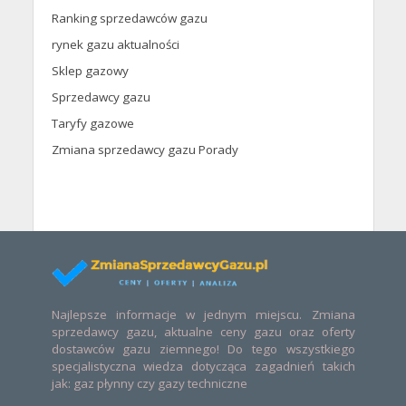
Ranking sprzedawców gazu
rynek gazu aktualności
Sklep gazowy
Sprzedawcy gazu
Taryfy gazowe
Zmiana sprzedawcy gazu Porady
Najlepsze informacje w jednym miejscu. Zmiana
sprzedawcy gazu, aktualne ceny gazu oraz oferty
dostawców gazu ziemnego! Do tego wszystkiego
specjalistyczna wiedza dotycząca zagadnień takich
jak: gaz płynny czy gazy techniczne