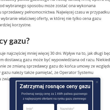
ci od wybranego sposobu może zostać ona wykonana
 sprzedawcy pełnomocnictwa. Najwięcej czasu w przypadku
ybranie właściwej oferty, w której nie tylko cena gazu
rdziej korzystne.
cy gazu?
 najczęściej mniej więcej 30 dni. Wpływ na to, jak długi bę
rym dostawcą gazu może być wypowiedziana od razu. Niekied
anie ze zmianą sprzedawcy gazu do końca umowy ze względ
 gazu należy także pamiętać, że Operator Systemu
 związanego z tą sprawą..
Zatrzymaj rosnące ceny gazu
Porównaj swoją cenę za 1 kWh paliwa gazowego

z najlepszymi ofertami na rynku gazu ziemnego