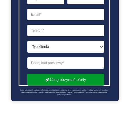
Chcę otrzymać oferty
Zapoznałem się z Regulaminem Świadczenie Usług i go akceptuję Każdą ze zgód można wycofać wysyłając wiadomość na adres 
biuro@optimalenergy.pl lub w przypadku zewnętrznego dostawcy, zgodnie z jego polityką ochrony danych. Więcej informacji w 
polityce prywatności