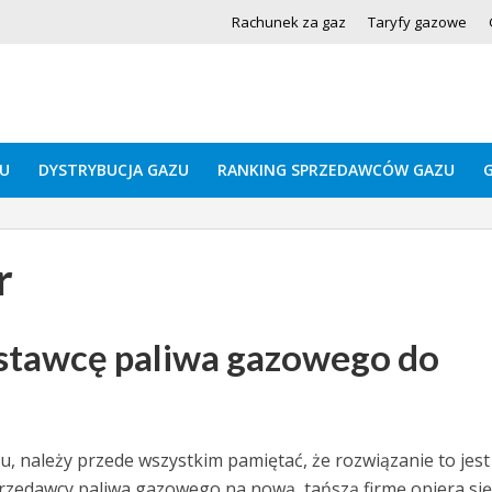
Rachunek za gaz
Taryfy gazowe
U
DYSTRYBUCJA GAZU
RANKING SPRZEDAWCÓW GAZU
r
ostawcę paliwa gazowego do
 należy przede wszystkim pamiętać, że rozwiązanie to jest
przedawcy paliwa gazowego na nową, tańszą firmę opiera się