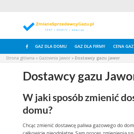
GAZ DLA DOMU
GAZ DLA FIRMY
CENA GAZ
Strona główna
»
Gazownia Jawor
»
Dostawcy gazu Jawor
Dostawcy gazu Jawo
W jaki sposób zmienić d
domu?
Chcąc zmienić dostawcę paliwa gazowego do domu,
całkowicie nieodpłatne. Sam proces zmienienia s