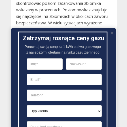
skontrolować poziom zatankowania zbiornika
wskazany w procentach. Poziomowskaz znajduje
się najczęściej na zbiornikach w okolicach zaworu
bezpieczeństwa. W wielu sytuacjach wyrażone
przez nie wskazania napełnienia zbiornika
wyróżnione są także czerwonym kolorem od mniej
Zatrzymaj rosnące ceny gazu
więcej 20%, który wskazuje konieczność
Porównaj swoją cenę za 1 kWh paliwa gazowego

zamówienia na dostawę gazu. W sytuacji, kiedy po
z najlepszymi ofertami na rynku gazu ziemnego
zamontowaniu zbiornika jest od podłączony do
systemu telemetrycznego, stan jego napełnienia
można natomiast skontrolować zdalnie..
PORÓWNYWARKA OFERT GAZU