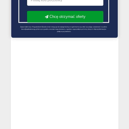
Chcę otrzymać oferty
Zapoznałem się z Regulaminem Świadczenie Usług i go akceptuję Każdą ze zgód można wycofać wysyłając wiadomość na adres 
biuro@optimalenergy.pl lub w przypadku zewnętrznego dostawcy, zgodnie z jego polityką ochrony danych. Więcej informacji w 
polityce prywatności