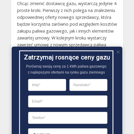
Chcąc zmienić dostawcę gazu, wystarczą jedynie 4
proste kroki. Pierwszy z nich polega na znalezieniu
odpowiedniej oferty nowego sprzedawcy, która
będzie korzystna zarówno pod względem kosztów
zakupu paliwa gazowego, jak i innych elementów
zawartej umowy. W kolejnym kroku wystarczy
zawrzeć umowę z nowym sprzedawcą paliwa
gazowego oraz zadbać o jego upoważnienie, za
Zatrzymaj rosnące ceny gazu
sprawą którego będzie on mógł wypowiedzieć
umowę ze starym sprzedawcą oraz załatwić
Porównaj swoją cenę za 1 kWh paliwa gazowego

wszelkie sprawy. Trzeci krok to rozwiązanie starej
z najlepszymi ofertami na rynku gazu ziemnego
umowy i powiadomienie o tym Operatora Systemu
Dystrybucji gazu. Cały proces zakańcza się z kolei
rozliczeniem należności ze starą firmą i opłaceniem
faktur, a następne faktury będą już wystawiane
przez nowego dostawcę gazu ziemnego..
PORÓWNYWARKA OFERT GAZU