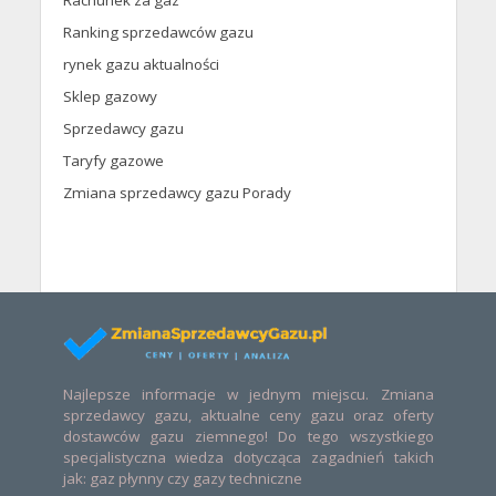
Rachunek za gaz
Ranking sprzedawców gazu
rynek gazu aktualności
Sklep gazowy
Sprzedawcy gazu
Taryfy gazowe
Zmiana sprzedawcy gazu Porady
Najlepsze informacje w jednym miejscu. Zmiana
sprzedawcy gazu, aktualne ceny gazu oraz oferty
dostawców gazu ziemnego! Do tego wszystkiego
specjalistyczna wiedza dotycząca zagadnień takich
jak: gaz płynny czy gazy techniczne