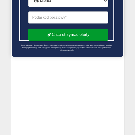
Chcę otrzymać oferty
Zapoznałem się z Regulaminem Świadczenie Usług i go akceptuję Każdą ze zgód można wycofać wysyłając wiadomość na adres 
biuro@optimalenergy.pl lub w przypadku zewnętrznego dostawcy, zgodnie z jego polityką ochrony danych. Więcej informacji w 
polityce prywatności