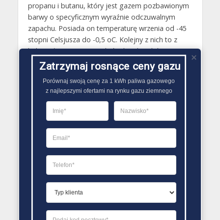
propanu i butanu, który jest gazem pozbawionym
barwy o specyficznym wyraźnie odczuwalnym
zapachu. Posiada on temperaturę wrzenia od -45
stopni Celsjusza do -0,5 oC. Kolejny z nich to z
kolei wyłącznie propan, który bardzo dobrze
sprawdza się w przypadku używania butli gazowej
Zatrzymaj rosnące ceny gazu
w wynoszących poniżej 0 temperaturach. Jeśli
Porównaj swoją cenę za 1 kWh paliwa gazowego

chodzi z kolei o cenę butli 11 kg, wersje
z najlepszymi ofertami na rynku gazu ziemnego
wypełniane mieszanką propanu i butanu są
nieznacznie tańsze od modeli napełnionych
wyłącznie propanem..
PORÓWNYWARKA OFERT GAZU