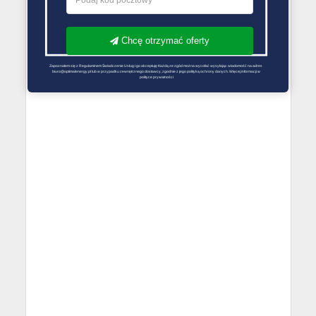
Chcę otrzymać oferty
Zapoznałem się z Regulaminem Świadczenie Usług i go akceptuję Każdą ze zgód można wycofać wysyłając wiadomość na adres 
biuro@optimalenergy.pl lub w przypadku zewnętrznego dostawcy, zgodnie z jego polityką ochrony danych. Więcej informacji w 
polityce prywatności