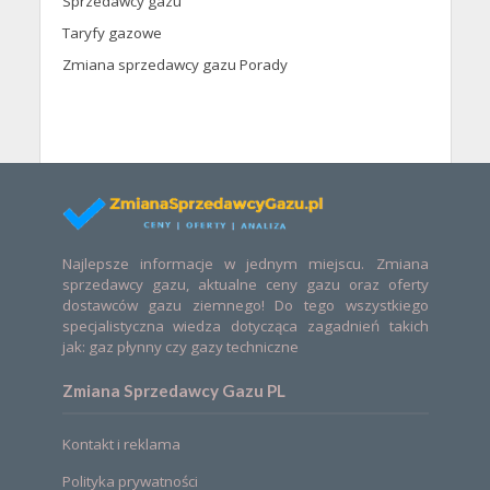
Sprzedawcy gazu
Taryfy gazowe
Zmiana sprzedawcy gazu Porady
Najlepsze informacje w jednym miejscu. Zmiana
sprzedawcy gazu, aktualne ceny gazu oraz oferty
dostawców gazu ziemnego! Do tego wszystkiego
specjalistyczna wiedza dotycząca zagadnień takich
jak: gaz płynny czy gazy techniczne
Zmiana Sprzedawcy Gazu PL
Kontakt i reklama
Polityka prywatności