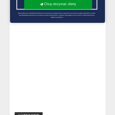
Chcę otrzymać oferty
Zapoznałem się z Regulaminem Świadczenie Usług i go akceptuję Każdą ze zgód można wycofać wysyłając wiadomość na adres 
biuro@optimalenergy.pl lub w przypadku zewnętrznego dostawcy, zgodnie z jego polityką ochrony danych. Więcej informacji w 
polityce prywatności