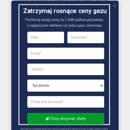
zasilać urządzeń gazowych w poprawny sposób,
gdyż gaz ten przestaje odparowywać już w
Zatrzymaj rosnące ceny gazu
temperaturze 0,5 oC..
Porównaj swoją cenę za 1 kWh paliwa gazowego

z najlepszymi ofertami na rynku gazu ziemnego
PORÓWNYWARKA OFERT GAZU
Chcę otrzymać oferty
Zapoznałem się z Regulaminem Świadczenie Usług i go akceptuję Każdą ze zgód można wycofać wysyłając wiadomość na adres 