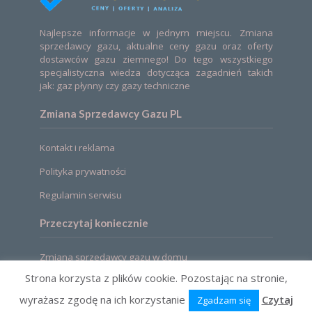
Najlepsze informacje w jednym miejscu. Zmiana
sprzedawcy gazu, aktualne ceny gazu oraz oferty
dostawców gazu ziemnego! Do tego wszystkiego
specjalistyczna wiedza dotycząca zagadnień takich
jak: gaz płynny czy gazy techniczne
Zmiana Sprzedawcy Gazu PL
Kontakt i reklama
Polityka prywatności
Regulamin serwisu
Przeczytaj koniecznie
Zmiana sprzedawcy gazu w domu
Strona korzysta z plików cookie. Pozostając na stronie,
wyrażasz zgodę na ich korzystanie
Czytaj
Zgadzam się
2021 © Zmiana sprzedawcy gazu. Ceny, oferty,