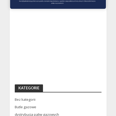
biuro@optimalenergy.pl lub w przypadku zewnętrznego dostawcy, zgodnie z jego polityką ochrony danych. Więcej informacji w 
polityce prywatności
KATEGORIE
Bez kategorii
Butle gazowe
dystrybucja paliw gazowych