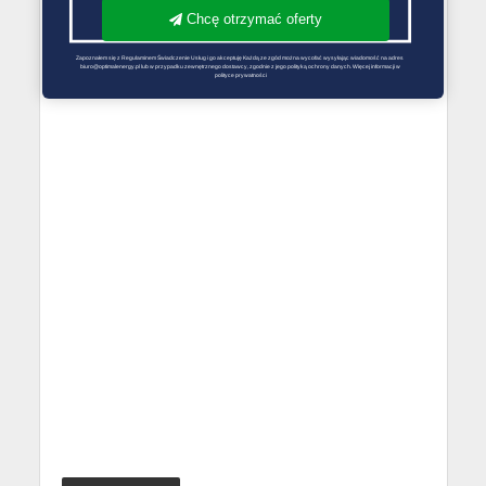
Chcę otrzymać oferty
Zapoznałem się z Regulaminem Świadczenie Usług i go akceptuję Każdą ze zgód można wycofać wysyłając wiadomość na adres 
biuro@optimalenergy.pl lub w przypadku zewnętrznego dostawcy, zgodnie z jego polityką ochrony danych. Więcej informacji w 
polityce prywatności