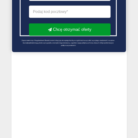
Chcę otrzymać oferty
Zapoznałem się z Regulaminem Świadczenie Usług i go akceptuję Każdą ze zgód można wycofać wysyłając wiadomość na adres 
biuro@optimalenergy.pl lub w przypadku zewnętrznego dostawcy, zgodnie z jego polityką ochrony danych. Więcej informacji w 
polityce prywatności