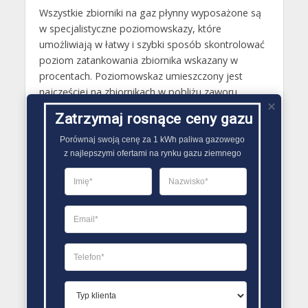
Wszystkie zbiorniki na gaz płynny wyposażone są
w specjalistyczne poziomowskazy, które
umożliwiają w łatwy i szybki sposób skontrolować
poziom zatankowania zbiornika wskazany w
procentach. Poziomowskaz umieszczony jest
najczęściej na zbiornikach w pobliżu zaworu
bezpieczeństwa. W wielu sytuacjach wyrażone
Zatrzymaj rosnące ceny gazu
przez nie wskazania napełnienia zbiornika
oznaczone są także czerwonym kolorem od mniej
Porównaj swoją cenę za 1 kWh paliwa gazowego

z najlepszymi ofertami na rynku gazu ziemnego
więcej 20%, który wskazuje konieczność
zamówienia na dostawę gazu. W sytuacji, kiedy po
zamontowaniu zbiornika jest od podłączony do
systemu telemetrycznego, stan jego zapełnienia
można natomiast sprawdzić zdalnie..
PORÓWNYWARKA OFERT GAZU