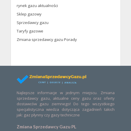
rynek gazu aktualności
Sklep gazowy
Sprzedawcy gazu
Taryfy gazowe
Zmiana sprzedawcy gazu Porady
Najlepsze informacje w jednym miejscu. Zmiana
sprzedawcy gazu, aktualne ceny gazu oraz oferty
dostawców gazu ziemnego! Do tego wszystkiego
specjalistyczna wiedza dotycząca zagadnień takich
jak: gaz płynny czy gazy techniczne
Zmiana Sprzedawcy Gazu PL