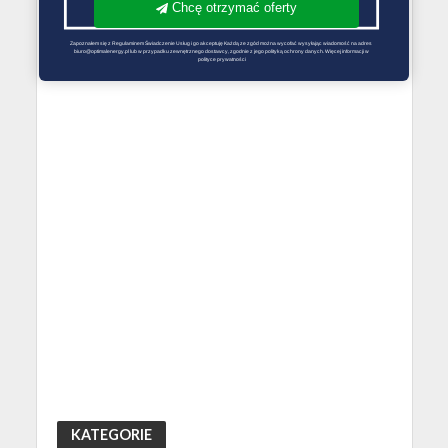
Chcę otrzymać oferty
Zapoznałem się z Regulaminem Świadczenie Usług i go akceptuję Każdą ze zgód można wycofać wysyłając wiadomość na adres 
biuro@optimalenergy.pl lub w przypadku zewnętrznego dostawcy, zgodnie z jego polityką ochrony danych. Więcej informacji w 
polityce prywatności
KATEGORIE