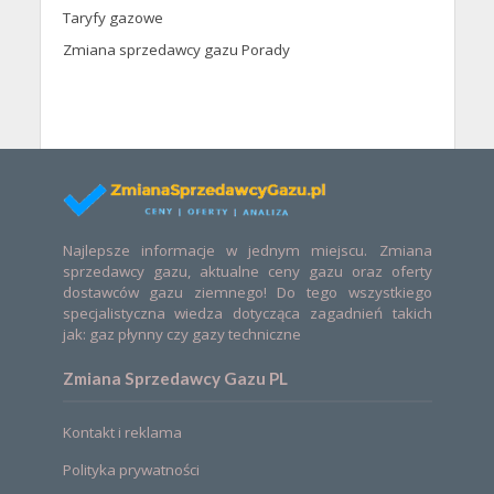
Taryfy gazowe
Zmiana sprzedawcy gazu Porady
Najlepsze informacje w jednym miejscu. Zmiana
sprzedawcy gazu, aktualne ceny gazu oraz oferty
dostawców gazu ziemnego! Do tego wszystkiego
specjalistyczna wiedza dotycząca zagadnień takich
jak: gaz płynny czy gazy techniczne
Zmiana Sprzedawcy Gazu PL
Kontakt i reklama
Polityka prywatności