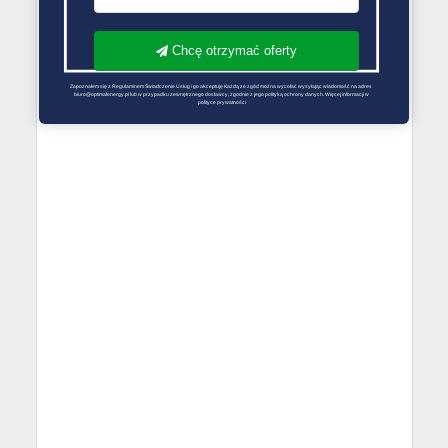
Chcę otrzymać oferty
Zapoznałem się z Regulaminem Świadczenie Usług i go akceptuję Każdą ze zgód można wycofać wysyłając wiadomość na adres 
biuro@optimalenergy.pl lub w przypadku zewnętrznego dostawcy, zgodnie z jego polityką ochrony danych. Więcej informacji w 
polityce prywatności