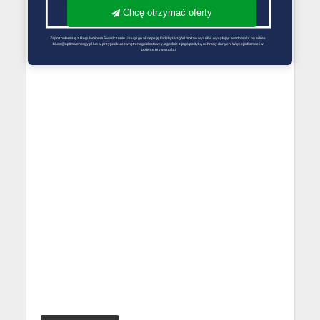
Chcę otrzymać oferty
Zapoznałem się z Regulaminem Świadczenie Usług i go akceptuję Każdą ze zgód można wycofać wysyłając wiadomość na adres 
biuro@optimalenergy.pl lub w przypadku zewnętrznego dostawcy, zgodnie z jego polityką ochrony danych. Więcej informacji w 
polityce prywatności