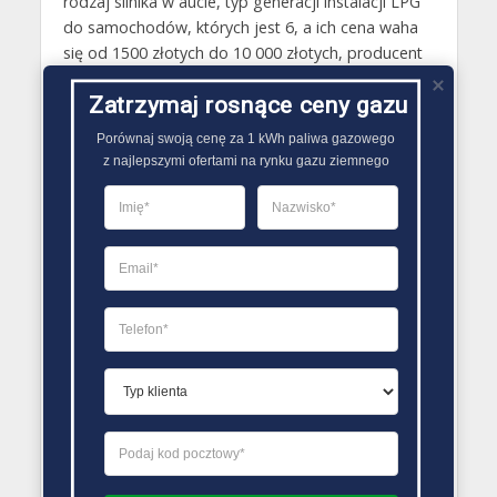
rodzaj silnika w aucie, typ generacji instalacji LPG
do samochodów, których jest 6, a ich cena waha
się od 1500 złotych do 10 000 złotych, producent
instalacji gazowej LPG. Zamontowanie instalacji
Zatrzymaj rosnące ceny gazu
LPG w aucie oprócz ceny samego montażu wiążę
się również z dodatkowymi wydatkami takimi jak
Porównaj swoją cenę za 1 kWh paliwa gazowego

serwis oraz dodatkowa opłata podczas badania
z najlepszymi ofertami na rynku gazu ziemnego
technicznego auta..
PORÓWNYWARKA OFERT GAZU