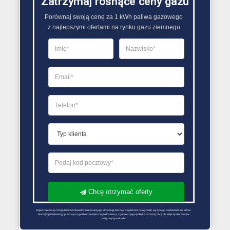
Zatrzymaj rosnące ceny gazu
PORÓWNYWARKA OFERT GAZU
Porównaj swoją cenę za 1 kWh paliwa gazowego

z najlepszymi ofertami na rynku gazu ziemnego
Chcę otrzymać oferty
Zapoznałem się z Regulaminem Świadczenie Usług i go akceptuję Każdą ze zgód można wycofać wysyłając wiadomość na adres 
biuro@optimalenergy.pl lub w przypadku zewnętrznego dostawcy, zgodnie z jego polityką ochrony danych. Więcej informacji w 
polityce prywatności