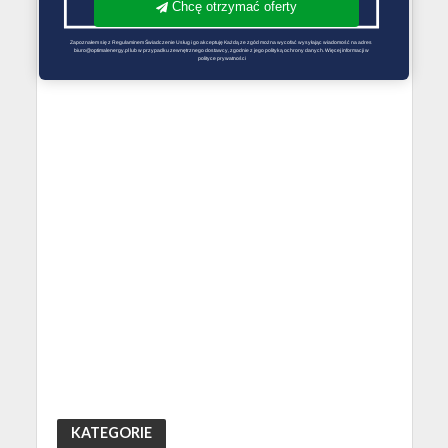
Chcę otrzymać oferty
Zapoznałem się z Regulaminem Świadczenie Usług i go akceptuję Każdą ze zgód można wycofać wysyłając wiadomość na adres 
biuro@optimalenergy.pl lub w przypadku zewnętrznego dostawcy, zgodnie z jego polityką ochrony danych. Więcej informacji w 
polityce prywatności
KATEGORIE