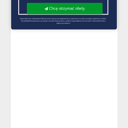
Chcę otrzymać oferty
Zapoznałem się z Regulaminem Świadczenie Usług i go akceptuję Każdą ze zgód można wycofać wysyłając wiadomość na adres 
biuro@optimalenergy.pl lub w przypadku zewnętrznego dostawcy, zgodnie z jego polityką ochrony danych. Więcej informacji w 
polityce prywatności