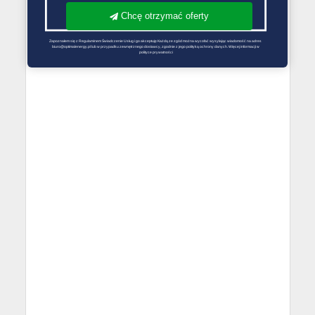
Chcę otrzymać oferty
Zapoznałem się z Regulaminem Świadczenie Usług i go akceptuję Każdą ze zgód można wycofać wysyłając wiadomość na adres 
biuro@optimalenergy.pl lub w przypadku zewnętrznego dostawcy, zgodnie z jego polityką ochrony danych. Więcej informacji w 
polityce prywatności