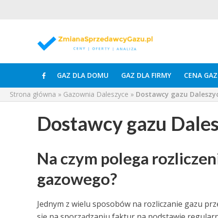
GAZ DLA DOMU
GAZ DLA FIRMY
CENA GAZ
Strona główna
»
Gazownia Daleszyce
»
Dostawcy gazu Daleszy
Dostawcy gazu Dale
Na czym polega rozliczen
gazowego?
Jednym z wielu sposobów na rozliczanie gazu prze
się na sporządzaniu faktur na podstawie regular