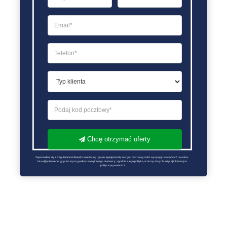
Chcę otrzymać oferty
Zapoznałem się z Regulaminem Świadczenie Usług i go akceptuję Każdą ze zgód można wycofać wysyłając wiadomość na adres 
biuro@optimalenergy.pl lub w przypadku zewnętrznego dostawcy, zgodnie z jego polityką ochrony danych. Więcej informacji w 
polityce prywatności