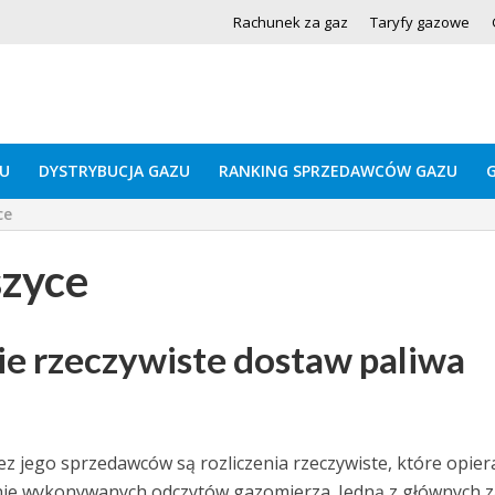
Rachunek za gaz
Taryfy gazowe
U
DYSTRYBUCJA GAZU
RANKING SPRZEDAWCÓW GAZU
ce
szyce
ie rzeczywiste dostaw paliwa
z jego sprzedawców są rozliczenia rzeczywiste, które opier
nie wykonywanych odczytów gazomierza. Jedną z głównych z