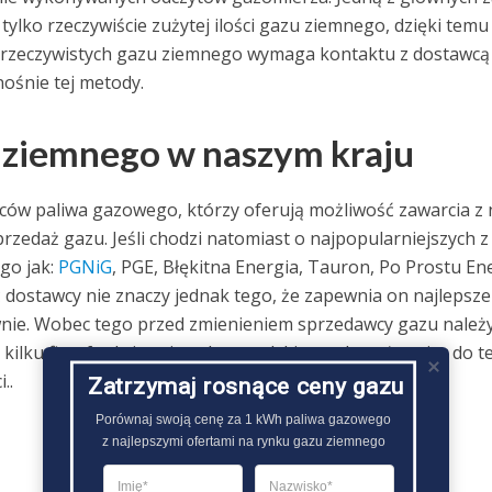
tylko rzeczywiście zużytej ilości gazu ziemnego, dzięki temu
eń rzeczywistych gazu ziemnego wymaga kontaktu z dostawcą
ośnie tej metody.
 ziemnego w naszym kraju
ów paliwa gazowego, którzy oferują możliwość zawarcia z 
zedaż gazu. Jeśli chodzi natomiast o najpopularniejszych z 
go jak:
PGNiG
, PGE, Błękitna Energia, Tauron, Po Prostu Ene
 dostawcy nie znaczy jednak tego, że zapewnia on najlepsze
iwnie. Wobec tego przed zmienieniem sprzedawcy gazu należ
kilku firm funkcjonujących na polskim rynku, używając do t
..
Zatrzymaj rosnące ceny gazu
Porównaj swoją cenę za 1 kWh paliwa gazowego

z najlepszymi ofertami na rynku gazu ziemnego