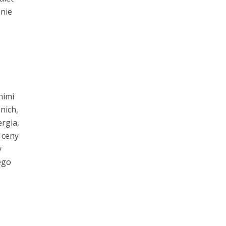
 nie
nimi
nich,
rgia,
 ceny
y
ego