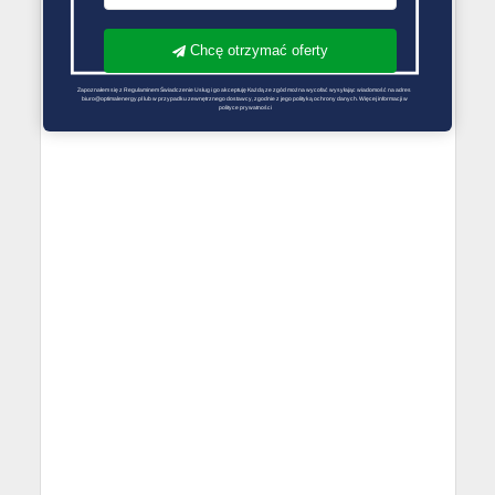
Chcę otrzymać oferty
Zapoznałem się z Regulaminem Świadczenie Usług i go akceptuję Każdą ze zgód można wycofać wysyłając wiadomość na adres 
biuro@optimalenergy.pl lub w przypadku zewnętrznego dostawcy, zgodnie z jego polityką ochrony danych. Więcej informacji w 
polityce prywatności