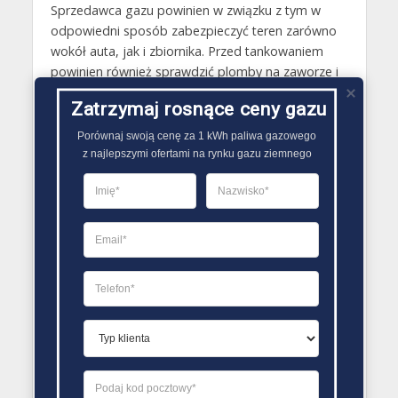
Sprzedawca gazu powinien w związku z tym w
odpowiedni sposób zabezpieczyć teren zarówno
wokół auta, jak i zbiornika. Przed tankowaniem
powinien również sprawdzić plomby na zaworze i
skontrolować szczelność zbiornika. Przed
Zatrzymaj rosnące ceny gazu
tankowaniem konieczne jest także podłączenie
uziemienia. Po zrealizowaniu tankowania
Porównaj swoją cenę za 1 kWh paliwa gazowego

szczelność zbiornika powinna być po raz kolejny
z najlepszymi ofertami na rynku gazu ziemnego
skontrolowana, a jego zawór właściwie
zaplombowany..
PORÓWNYWARKA OFERT GAZU