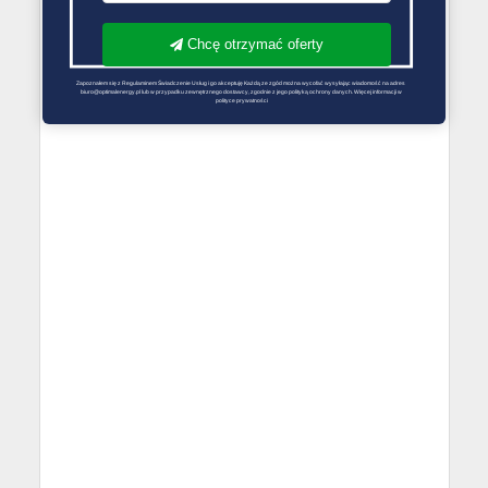
Chcę otrzymać oferty
Zapoznałem się z Regulaminem Świadczenie Usług i go akceptuję Każdą ze zgód można wycofać wysyłając wiadomość na adres 
biuro@optimalenergy.pl lub w przypadku zewnętrznego dostawcy, zgodnie z jego polityką ochrony danych. Więcej informacji w 
polityce prywatności