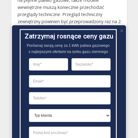
na płynne paliwo gazowe, także modele
wewnętrzne muszą koniecznie przechodzić
przeglądy techniczne. Przegląd techniczny
zewnętrzny powinien być przeprowadzony raz na 2
lata. Z kolei przegląd wewnętrzny co 5 lat. Jeśli
Zatrzymaj rosnące ceny gazu
chodzi o próbę ciśnieniową wewnętrzne, zbiorniki
na płynne paliwo gazowe muszą mieć ją
Porównaj swoją cenę za 1 kWh paliwa gazowego

przeprowadzoną co 10 lat. Wszelkie badania
z najlepszymi ofertami na rynku gazu ziemnego
techniczne muszą być realizowane przez
przedstawicieli UDT..
PORÓWNYWARKA OFERT GAZU