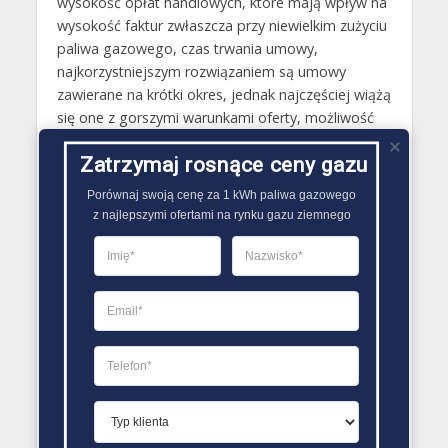
wysokość opłat handlowych, które mają wpływ na
wysokość faktur zwłaszcza przy niewielkim zużyciu
paliwa gazowego, czas trwania umowy,
najkorzystniejszym rozwiązaniem są umowy
zawierane na krótki okres, jednak najczęściej wiążą
się one z gorszymi warunkami oferty, możliwość
skorzystania z rozwiązania jakim jest gwarancja
Zatrzymaj rosnące ceny gazu
ceny, dzięki niej można mieć pewność, że koszt
paliwa gazowego nie zmieni się przez cały czas
Porównaj swoją cenę za 1 kWh paliwa gazowego

obowiązywania podpisanej umowy. Poza tym
z najlepszymi ofertami na rynku gazu ziemnego
należy także zweryfikować jakie opinie ma
dostawca gazu u swoich dotychczasowych
klientów. Można dzięki temu ochronić się przed
problemami w trakcie obowiązywania umowy..
PORÓWNYWARKA OFERT GAZU