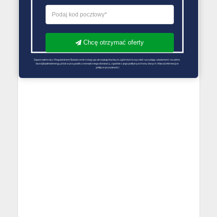
Chcę otrzymać oferty
Zapoznałem się z Regulaminem Świadczenie Usług i go akceptuję Każdą ze zgód można wycofać wysyłając wiadomość na adres 
biuro@optimalenergy.pl lub w przypadku zewnętrznego dostawcy, zgodnie z jego polityką ochrony danych. Więcej informacji w 
polityce prywatności