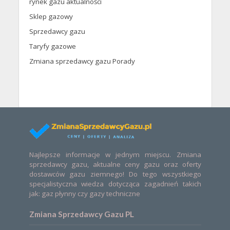
rynek gazu aktualności
Sklep gazowy
Sprzedawcy gazu
Taryfy gazowe
Zmiana sprzedawcy gazu Porady
Najlepsze informacje w jednym miejscu. Zmiana
sprzedawcy gazu, aktualne ceny gazu oraz oferty
dostawców gazu ziemnego! Do tego wszystkiego
specjalistyczna wiedza dotycząca zagadnień takich
jak: gaz płynny czy gazy techniczne
Zmiana Sprzedawcy Gazu PL