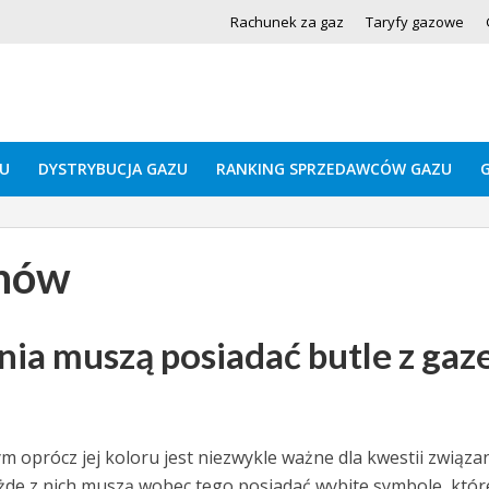
Rachunek za gaz
Taryfy gazowe
U
DYSTRYBUCJA GAZU
RANKING SPRZEDAWCÓW GAZU
chów
ia muszą posiadać butle z ga
 oprócz jej koloru jest niezwykle ważne dla kwestii związa
żde z nich muszą wobec tego posiadać wybite symbole, któr