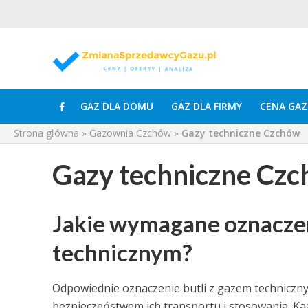
GAZ DLA DOMU
GAZ DLA FIRMY
CENA GAZ
Strona główna
»
Gazownia Czchów
»
Gazy techniczne Czchów
Gazy techniczne Cz
Jakie wymagane oznaczen
technicznym?
Odpowiednie oznaczenie butli z gazem technicznym
bezpieczeństwem ich transportu i stosowania. Ka