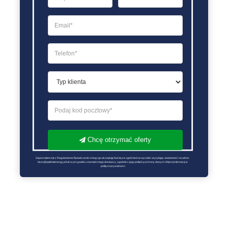
Chcę otrzymać oferty
Zapoznałem się z Regulaminem Świadczenie Usług i go akceptuję Każdą ze zgód można wycofać wysyłając wiadomość na adres 
biuro@optimalenergy.pl lub w przypadku zewnętrznego dostawcy, zgodnie z jego polityką ochrony danych. Więcej informacji w 
polityce prywatności