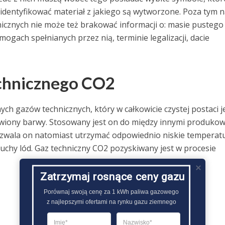
identyfikować materiał z jakiego są wytworzone. Poza tym n
icznych nie może też brakować informacji o: masie pustego
gach spełnianych przez nią, terminie legalizacji, dacie
echnicznego CO2
ch gazów technicznych, który w całkowicie czystej postaci j
wiony barwy. Stosowany jest on do między innymi produko
pozwala on natomiast utrzymać odpowiednio niskie temperatu
chy lód. Gaz techniczny CO2 pozyskiwany jest w procesie
Zatrzymaj rosnące ceny gazu
Porównaj swoją cenę za 1 kWh paliwa gazowego

z najlepszymi ofertami na rynku gazu ziemnego