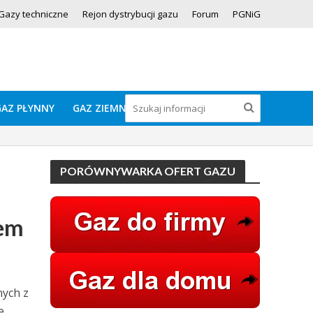
Gazy techniczne
Rejon dystrybucji gazu
Forum
PGNiG
GAZ PŁYNNY
GAZ ZIEMNY
PORÓWNYWARKA OFERT GAZU
zem
nych z
e