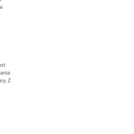
a
est
wania
ry. Z