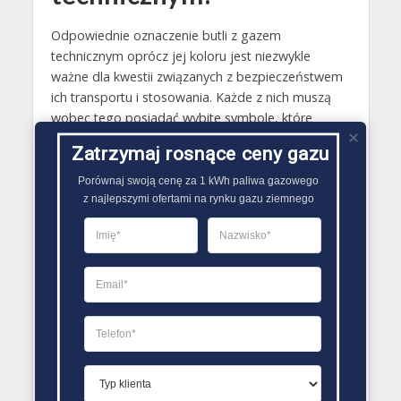
Odpowiednie oznaczenie butli z gazem
technicznym oprócz jej koloru jest niezwykle
ważne dla kwestii związanych z bezpieczeństwem
ich transportu i stosowania. Każde z nich muszą
wobec tego posiadać wybite symbole, które
wskazują wytwórcę zbiornika, a także pozwalają
Zatrzymaj rosnące ceny gazu
zidentyfikować materiał z jakiego są wytworzone.
Poza tym na butli stosowanej do przechowywania
Porównaj swoją cenę za 1 kWh paliwa gazowego

gazów technicznych nie może też brakować
z najlepszymi ofertami na rynku gazu ziemnego
informacji o: masie pustego zbiornika,
dopuszczalnym ciśnieniu roboczym, wymogach
spełnianych przez nią, terminie legalizacji, dacie
wyprodukowania..
PORÓWNYWARKA OFERT GAZU