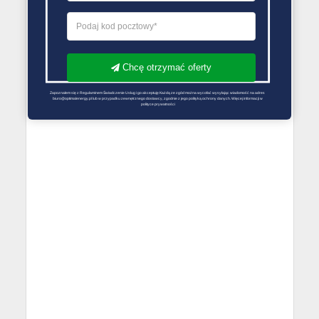
Chcę otrzymać oferty
Zapoznałem się z Regulaminem Świadczenie Usług i go akceptuję Każdą ze zgód można wycofać wysyłając wiadomość na adres 
biuro@optimalenergy.pl lub w przypadku zewnętrznego dostawcy, zgodnie z jego polityką ochrony danych. Więcej informacji w 
polityce prywatności