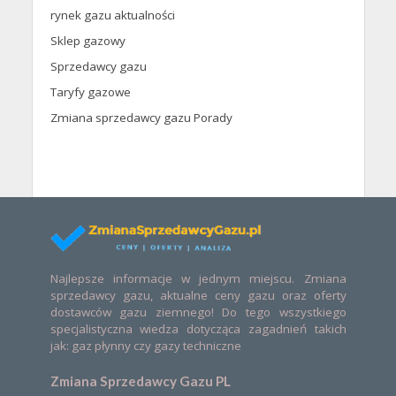
rynek gazu aktualności
Sklep gazowy
Sprzedawcy gazu
Taryfy gazowe
Zmiana sprzedawcy gazu Porady
Najlepsze informacje w jednym miejscu. Zmiana
sprzedawcy gazu, aktualne ceny gazu oraz oferty
dostawców gazu ziemnego! Do tego wszystkiego
specjalistyczna wiedza dotycząca zagadnień takich
jak: gaz płynny czy gazy techniczne
Zmiana Sprzedawcy Gazu PL