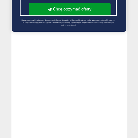
Chcę otrzymać oferty
Zapoznałem się z Regulaminem Świadczenie Usług i go akceptuję Każdą ze zgód można wycofać wysyłając wiadomość na adres 
biuro@optimalenergy.pl lub w przypadku zewnętrznego dostawcy, zgodnie z jego polityką ochrony danych. Więcej informacji w 
polityce prywatności