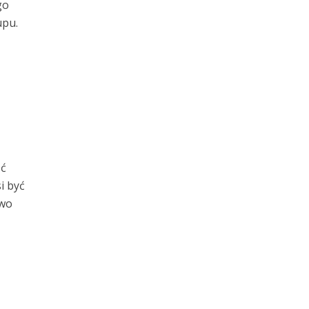
go
upu.
ść
i być
iwo