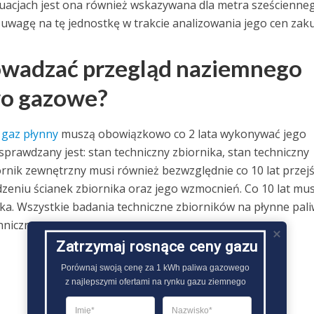
ytuacjach jest ona również wskazywana dla metra sześcienne
ć uwagę na tę jednostkę w trakcie analizowania jego cen zak
rowadzać przegląd naziemnego
wo gazowe?
a
gaz płynny
muszą obowiązkowo co 2 lata wykonywać jego
prawdzany jest: stan techniczny zbiornika, stan techniczny
nik zewnętrzny musi również bezwzględnie co 10 lat przej
zeniu ścianek zbiornika oraz jego wzmocnień. Co 10 lat mus
a. Wszystkie badania techniczne zbiorników na płynne pal
nicznego..
Zatrzymaj rosnące ceny gazu
Porównaj swoją cenę za 1 kWh paliwa gazowego

z najlepszymi ofertami na rynku gazu ziemnego