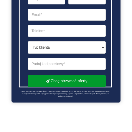
Chcę otrzymać oferty
Zapoznałem się z Regulaminem Świadczenie Usług i go akceptuję Każdą ze zgód można wycofać wysyłając wiadomość na adres 
biuro@optimalenergy.pl lub w przypadku zewnętrznego dostawcy, zgodnie z jego polityką ochrony danych. Więcej informacji w 
polityce prywatności