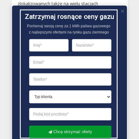
zlokalizowanych także na wielu stacjach
benzynowych. W takiej sytuacji cena napełnienia
Zatrzymaj rosnące ceny gazu
butli wynosi wyłącznie cenę znajdującego się w
niej gazu..
Porównaj swoją cenę za 1 kWh paliwa gazowego

z najlepszymi ofertami na rynku gazu ziemnego
PORÓWNYWARKA OFERT GAZU
Chcę otrzymać oferty