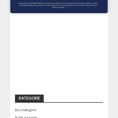
Zapoznałem się z Regulaminem Świadczenie Usług i go akceptuję Każdą ze zgód można wycofać wysyłając wiadomość na adres 
biuro@optimalenergy.pl lub w przypadku zewnętrznego dostawcy, zgodnie z jego polityką ochrony danych. Więcej informacji w 
polityce prywatności
KATEGORIE
Bez kategorii
Butle gazowe