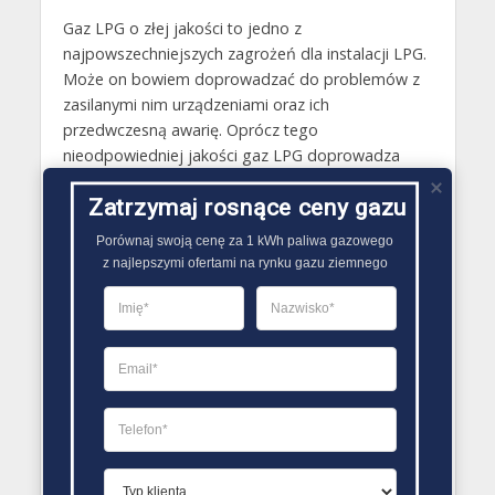
Gaz LPG o złej jakości to jedno z
najpowszechniejszych zagrożeń dla instalacji LPG.
Może on bowiem doprowadzać do problemów z
zasilanymi nim urządzeniami oraz ich
przedwczesną awarię. Oprócz tego
nieodpowiedniej jakości gaz LPG doprowadza
także do mniej ekonomicznego spalania. W efekcie
Zatrzymaj rosnące ceny gazu
przyczynia się on więc do większych wydatków
wynikających z konieczności zakupu jego większej
Porównaj swoją cenę za 1 kWh paliwa gazowego

ilości. W związku z tym tak ważne jest, aby zbiornik
z najlepszymi ofertami na rynku gazu ziemnego
LPG był tankowany jedynie odpowiedniej jakości
gazem, który oferują zweryfikowani sprzedawcy.
Odpowiedniej jakości gaz LPG powinien
zapewniać mniej więcej 13 kWh energii cieplnej
podczas godziny jego spalania..
PORÓWNYWARKA OFERT GAZU