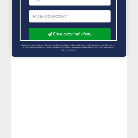
Chcę otrzymać oferty
Zapoznałem się z Regulaminem Świadczenie Usług i go akceptuję Każdą ze zgód można wycofać wysyłając wiadomość na adres 
biuro@optimalenergy.pl lub w przypadku zewnętrznego dostawcy, zgodnie z jego polityką ochrony danych. Więcej informacji w 
polityce prywatności