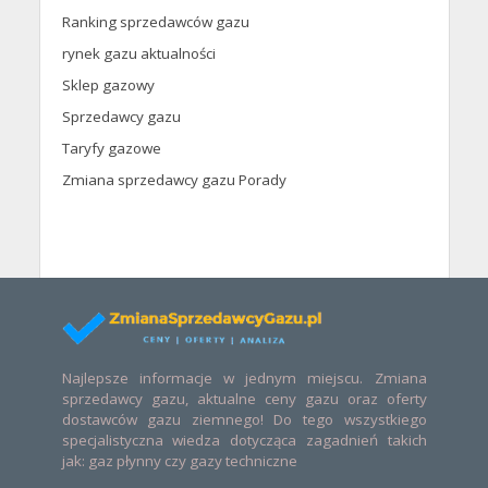
Ranking sprzedawców gazu
rynek gazu aktualności
Sklep gazowy
Sprzedawcy gazu
Taryfy gazowe
Zmiana sprzedawcy gazu Porady
Najlepsze informacje w jednym miejscu. Zmiana
sprzedawcy gazu, aktualne ceny gazu oraz oferty
dostawców gazu ziemnego! Do tego wszystkiego
specjalistyczna wiedza dotycząca zagadnień takich
jak: gaz płynny czy gazy techniczne