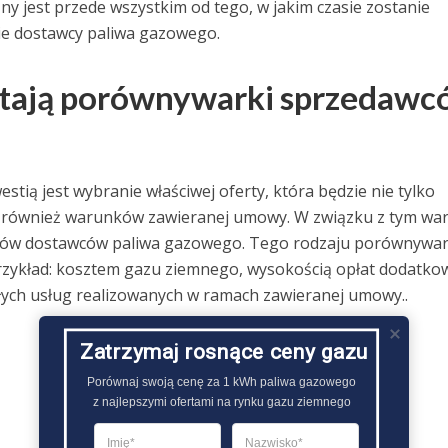
ny jest przede wszystkim od tego, w jakim czasie zostanie
e dostawcy paliwa gazowego.
stają porównywarki sprzedaw
tią jest wybranie właściwej oferty, która będzie nie tylko
e również warunków zawieranej umowy. W związku z tym wa
ingów dostawców paliwa gazowego. Tego rodzaju porównywar
rzykład: kosztem gazu ziemnego, wysokością opłat dodatko
łych usług realizowanych w ramach zawieranej umowy..
Zatrzymaj rosnące ceny gazu
Porównaj swoją cenę za 1 kWh paliwa gazowego

z najlepszymi ofertami na rynku gazu ziemnego