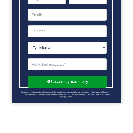
Chcę otrzymać oferty
Zapoznałem się z Regulaminem Świadczenie Usług i go akceptuję Każdą ze zgód można wycofać wysyłając wiadomość na adres 
biuro@optimalenergy.pl lub w przypadku zewnętrznego dostawcy, zgodnie z jego polityką ochrony danych. Więcej informacji w 
polityce prywatności