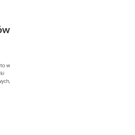
ców
rto w
ki
wych,