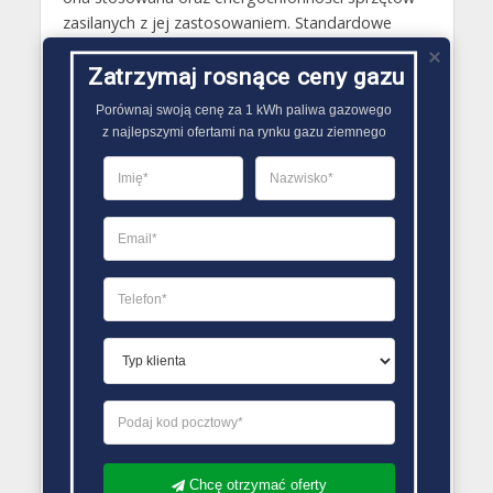
zasilanych z jej zastosowaniem. Standardowe
butle gazowe 11 kg, stosowane w kuchenkach
gazowych w domach wystarczają zazwyczaj na
Zatrzymaj rosnące ceny gazu
mniej więcej 30 dni przygotowywania posiłków z
Porównaj swoją cenę za 1 kWh paliwa gazowego

wykorzystaniem gazu znajdującego się w nich..
z najlepszymi ofertami na rynku gazu ziemnego
PORÓWNYWARKA OFERT GAZU
Chcę otrzymać oferty