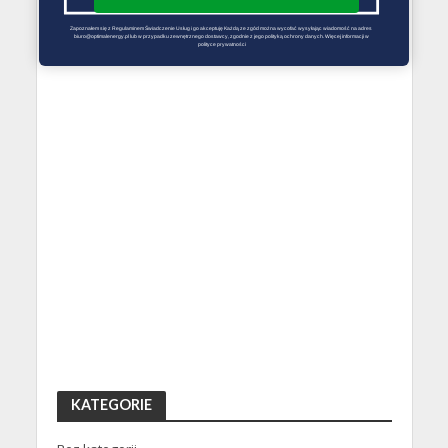
Zapoznałem się z Regulaminem Świadczenie Usług i go akceptuję Każdą ze zgód można wycofać wysyłając wiadomość na adres 
biuro@optimalenergy.pl lub w przypadku zewnętrznego dostawcy, zgodnie z jego polityką ochrony danych. Więcej informacji w 
polityce prywatności
KATEGORIE