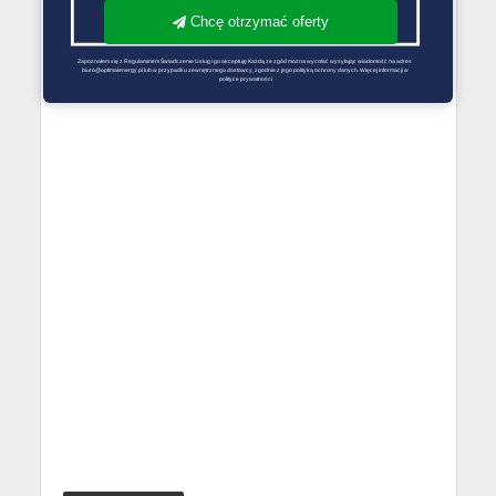
Chcę otrzymać oferty
Zapoznałem się z Regulaminem Świadczenie Usług i go akceptuję Każdą ze zgód można wycofać wysyłając wiadomość na adres 
biuro@optimalenergy.pl lub w przypadku zewnętrznego dostawcy, zgodnie z jego polityką ochrony danych. Więcej informacji w 
polityce prywatności