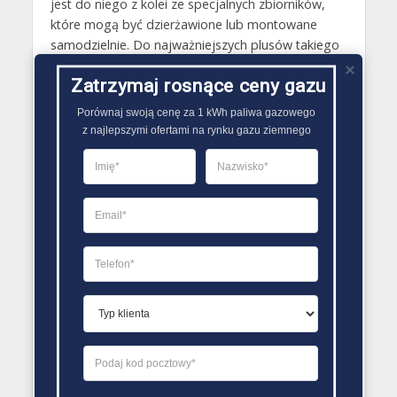
jest do niego z kolei ze specjalnych zbiorników,
które mogą być dzierżawione lub montowane
samodzielnie. Do najważniejszych plusów takiego
ogrzewania zaliczyć można między innymi: wysoką
Zatrzymaj rosnące ceny gazu
efektywność grzewczą, zwłaszcza w przypadku
zastosowania kotłów gazowych kondensacyjnych,
Porównaj swoją cenę za 1 kWh paliwa gazowego

niewielką awaryjność instalacji, samoobsługowość,
z najlepszymi ofertami na rynku gazu ziemnego
niemal całkowity brak wpływu na otoczenie..
PORÓWNYWARKA OFERT GAZU