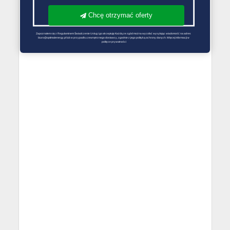
Chcę otrzymać oferty
Zapoznałem się z Regulaminem Świadczenie Usług i go akceptuję Każdą ze zgód można wycofać wysyłając wiadomość na adres 
biuro@optimalenergy.pl lub w przypadku zewnętrznego dostawcy, zgodnie z jego polityką ochrony danych. Więcej informacji w 
polityce prywatności