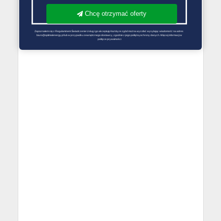
Chcę otrzymać oferty
Zapoznałem się z Regulaminem Świadczenie Usług i go akceptuję Każdą ze zgód można wycofać wysyłając wiadomość na adres 
biuro@optimalenergy.pl lub w przypadku zewnętrznego dostawcy, zgodnie z jego polityką ochrony danych. Więcej informacji w 
polityce prywatności