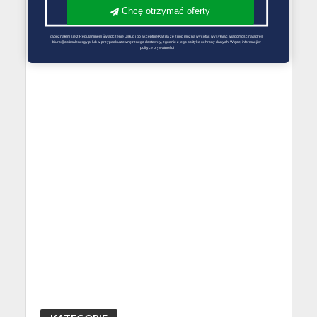
Chcę otrzymać oferty
Zapoznałem się z Regulaminem Świadczenie Usług i go akceptuję Każdą ze zgód można wycofać wysyłając wiadomość na adres 
biuro@optimalenergy.pl lub w przypadku zewnętrznego dostawcy, zgodnie z jego polityką ochrony danych. Więcej informacji w 
polityce prywatności