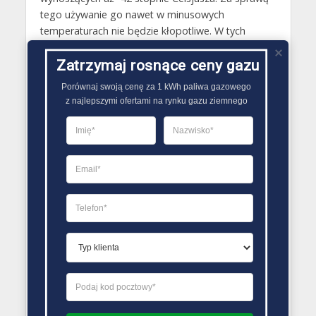
tego używanie go nawet w minusowych
temperaturach nie będzie kłopotliwe. W tych
samych warunkach butle gazowe zatankowane
propanem-butanem mogą z kolei nie zasilać
Zatrzymaj rosnące ceny gazu
urządzeń gazowych w odpowiedni sposób, bo
Porównaj swoją cenę za 1 kWh paliwa gazowego

gaz ten przestaje odparowywać już w
z najlepszymi ofertami na rynku gazu ziemnego
temperaturze 0,5 oC..
PORÓWNYWARKA OFERT GAZU