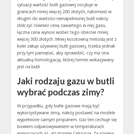
sytuacji wartość butli gazowej oscyluje w
granicach mniej więcej 200 złotych, natomiast w
drugim do wartości nienapełnionej butli należy
doliczyć również cenę zawartego w niej gazu,
łączna cena wynosi wobec tego obecnie mniej
więcej 300 złotych. Mniej kosztowną metodą jest z
kolei zakup używanej butli gazowej, trzeba jednak
przy tym pamiętać, aby sprawdzić, czy ma ona
aktualną homologację, której termin wskazywany
jest na butli.
Jaki rodzaju gazu w butli
wybrać podczas zimy?
W przypadku, gdy butle gazowe mają być
wykorzystywane zimą, należy postawić na modele
wypełnione samym propanem. Gaz ten cechuje się
bowiem odparowywaniem w temperaturach
wynoszących aż -42 stopnie Celsjusza. Za sprawą