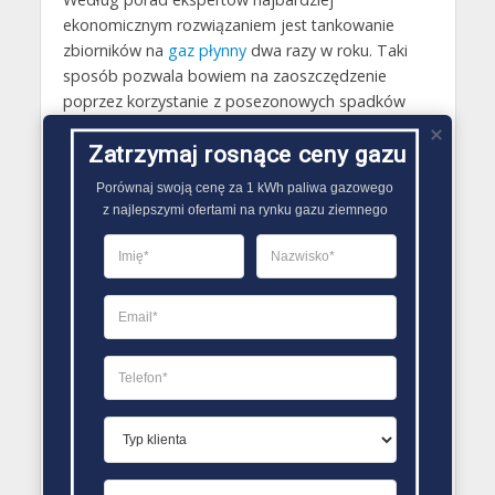
ekonomicznym rozwiązaniem jest tankowanie
zbiorników na
gaz płynny
dwa razy w roku. Taki
sposób pozwala bowiem na zaoszczędzenie
poprzez korzystanie z posezonowych spadków
cen płynnego paliwa gazowego. Żeby zaplanować
Zatrzymaj rosnące ceny gazu
dwa razy do roku tankowanie gazu płynnego po
atrakcyjnych cenach, trzeba zadbać o właściwą
Porównaj swoją cenę za 1 kWh paliwa gazowego

pojemność zbiornika już w trakcie jego
z najlepszymi ofertami na rynku gazu ziemnego
montowania, która będzie uwzględniać: metraż
budynku, liczbę mieszkańców, liczbę sprzętów
zasilanych gazem..
PORÓWNYWARKA OFERT GAZU