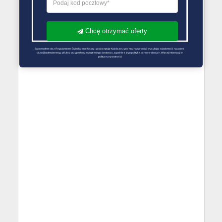
Chcę otrzymać oferty
Zapoznałem się z Regulaminem Świadczenie Usług i go akceptuję Każdą ze zgód można wycofać wysyłając wiadomość na adres 
biuro@optimalenergy.pl lub w przypadku zewnętrznego dostawcy, zgodnie z jego polityką ochrony danych. Więcej informacji w 
polityce prywatności