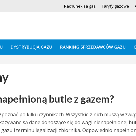
Rachunek za gaz
Taryfy gazowe
U
DYSTRYBUCJA GAZU
RANKING SPRZEDAWCÓW GAZU
ny
napełnioną butle z gazem?
oznać po kilku czynnikach. Wszystkie z nich muszą w zwią
kazywane są dane donoszące się do wagi nienapełnionej but
j gazu i terminu legalizacji zbiornika. Odpowiednio napełnio