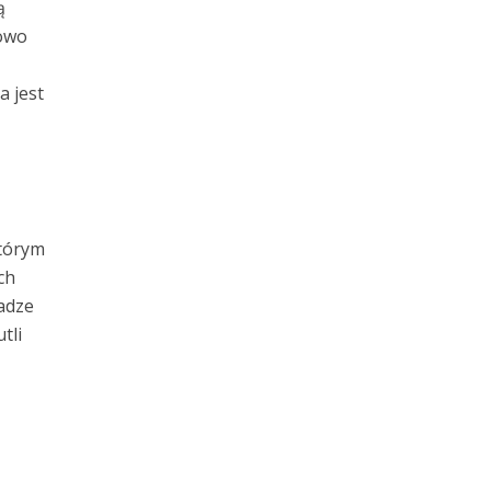
ą
kowo
a jest
którym
ch
wadze
tli