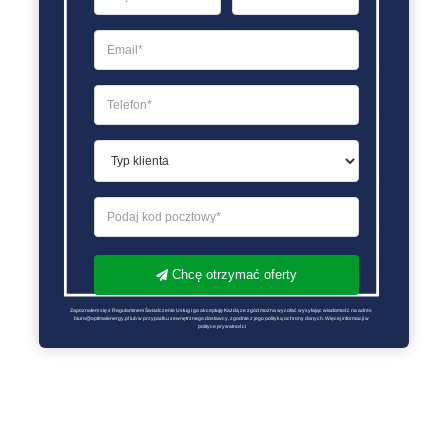
Chcę otrzymać oferty
Zapoznałem się z Regulaminem Świadczenie Usług i go akceptuję Każdą ze zgód można wycofać wysyłając wiadomość na adres 
biuro@optimalenergy.pl lub w przypadku zewnętrznego dostawcy, zgodnie z jego polityką ochrony danych. Więcej informacji w 
polityce prywatności