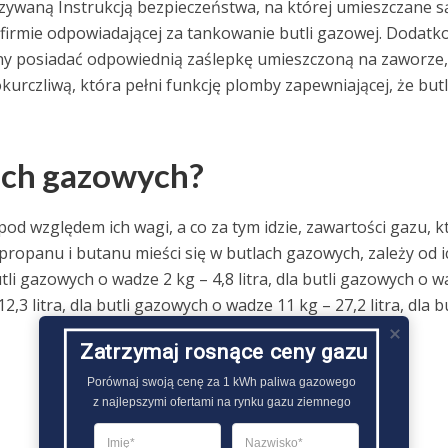
zywaną Instrukcją bezpieczeństwa, na której umieszczane s
że firmie odpowiadającej za tankowanie butli gazowej. Dodat
ny posiadać odpowiednią zaślepkę umieszczoną na zaworze,
kurczliwą, która pełni funkcję plomby zapewniającej, że butl
lach gazowych?
od względem ich wagi, a co za tym idzie, zawartości gazu, 
propanu i butanu mieści się w butlach gazowych, zależy od i
li gazowych o wadze 2 kg – 4,8 litra, dla butli gazowych o 
2,3 litra, dla butli gazowych o wadze 11 kg – 27,2 litra, dla bu
Zatrzymaj rosnące ceny gazu
Porównaj swoją cenę za 1 kWh paliwa gazowego

z najlepszymi ofertami na rynku gazu ziemnego