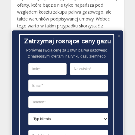
oferty, która będzie nie tylko najtańsza pod
względem kosztu zakupu paliwa gazowego, ale
także warunków podpisywanej umowy. Wobec
tego warto w takim przypadku skorzystać z
różnych porównywarek sprzedawców paliwa
gazowego. Tego rodzaju porównywarki powstają
Zatrzymaj rosnące ceny gazu
na podstawie danych związanych z na przykład:
Porównaj swoją cenę za 1 kWh paliwa gazowego

kosztem gazu, wielkością opłat dodatkowych,
z najlepszymi ofertami na rynku gazu ziemnego
opinii użytkowników o sprzedawcy paliwa
gazowego, pozostałych usług realizowanych w
ramach zawieranej umowy..
PORÓWNYWARKA OFERT GAZU