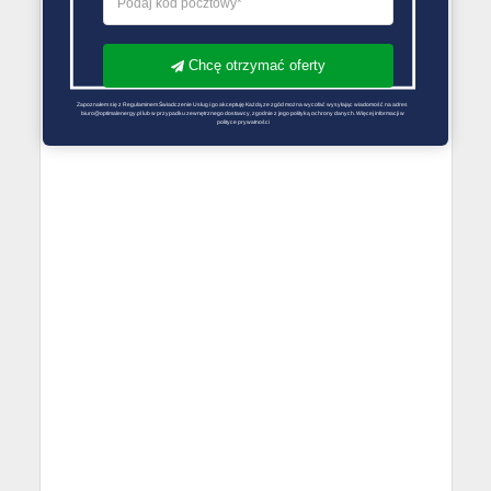
Chcę otrzymać oferty
Zapoznałem się z Regulaminem Świadczenie Usług i go akceptuję Każdą ze zgód można wycofać wysyłając wiadomość na adres 
biuro@optimalenergy.pl lub w przypadku zewnętrznego dostawcy, zgodnie z jego polityką ochrony danych. Więcej informacji w 
polityce prywatności