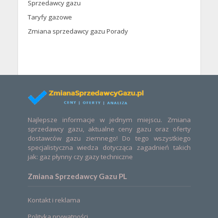
Sprzedawcy gazu
Taryfy gazowe
Zmiana sprzedawcy gazu Porady
Najlepsze informacje w jednym miejscu. Zmiana
sprzedawcy gazu, aktualne ceny gazu oraz oferty
dostawców gazu ziemnego! Do tego wszystkiego
specjalistyczna wiedza dotycząca zagadnień takich
jak: gaz płynny czy gazy techniczne
Zmiana Sprzedawcy Gazu PL
Kontakt i reklama
Polityka prywatności