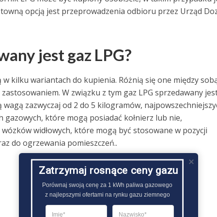
sztowną opcją jest przeprowadzenia odbioru przez Urząd Do
wany jest gaz LPG?
 w kilku wariantach do kupienia. Różnią się one między sob
m zastosowaniem. W związku z tym gaz LPG sprzedawany jes
zą wagą zazwyczaj od 2 do 5 kilogramów, najpowszechniejszy
 gazowych, które mogą posiadać kołnierz lub nie,
a wózków widłowych, które mogą być stosowane w pozycji
raz do ogrzewania pomieszczeń..
Zatrzymaj rosnące ceny gazu
Porównaj swoją cenę za 1 kWh paliwa gazowego

z najlepszymi ofertami na rynku gazu ziemnego