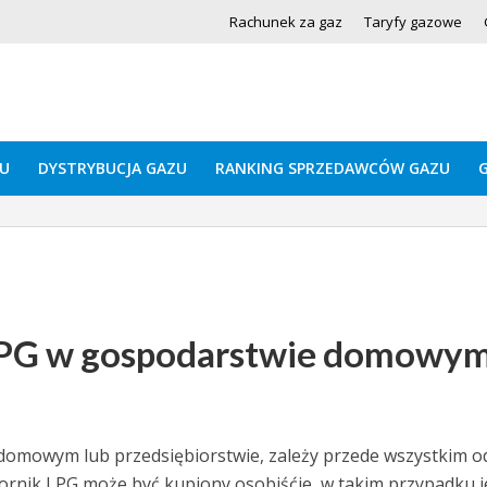
Rachunek za gaz
Taryfy gazowe
U
DYSTRYBUCJA GAZU
RANKING SPRZEDAWCÓW GAZU
u LPG w gospodarstwie domowy
 domowym lub przedsiębiorstwie, zależy przede wszystkim o
iornik LPG może być kupiony osobiśćie, w takim przypadku 