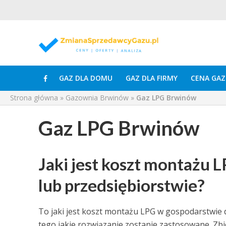
GAZ DLA DOMU
GAZ DLA FIRMY
CENA GAZ
Strona główna
»
Gazownia Brwinów
»
Gaz LPG Brwinów
Gaz LPG Brwinów
Jaki jest koszt montaż
lub przedsiębiorstwie?
To jaki jest koszt montażu LPG w gospodarstwie
tego jakie rozwiązanie zostanie zastosowane. Zb