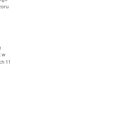
zoru
ą
t w
ch 11