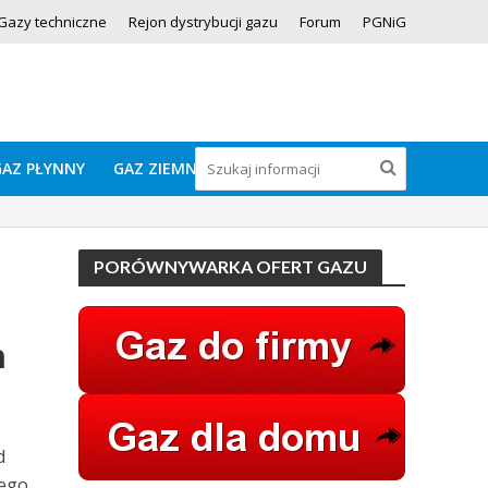
Gazy techniczne
Rejon dystrybucji gazu
Forum
PGNiG
GAZ PŁYNNY
GAZ ZIEMNY
PORÓWNYWARKA OFERT GAZU
m
d
jego