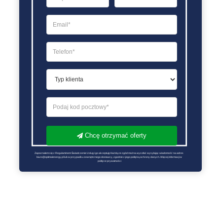
Chcę otrzymać oferty
Zapoznałem się z Regulaminem Świadczenie Usług i go akceptuję Każdą ze zgód można wycofać wysyłając wiadomość na adres 
biuro@optimalenergy.pl lub w przypadku zewnętrznego dostawcy, zgodnie z jego polityką ochrony danych. Więcej informacji w 
polityce prywatności