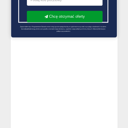
Chcę otrzymać oferty
Zapoznałem się z Regulaminem Świadczenie Usług i go akceptuję Każdą ze zgód można wycofać wysyłając wiadomość na adres 
biuro@optimalenergy.pl lub w przypadku zewnętrznego dostawcy, zgodnie z jego polityką ochrony danych. Więcej informacji w 
polityce prywatności