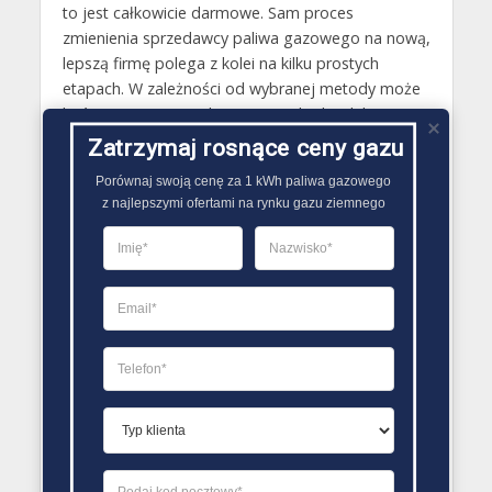
to jest całkowicie darmowe. Sam proces
zmienienia sprzedawcy paliwa gazowego na nową,
lepszą firmę polega z kolei na kilku prostych
etapach. W zależności od wybranej metody może
być ona przeprowadzona samodzielnie lub z
wykorzystaniem udzielonego nowemu sprzedawcy
Zatrzymaj rosnące ceny gazu
upoważnienia. Najwięcej czasu w sytuacji zmiany
Porównaj swoją cenę za 1 kWh paliwa gazowego

sprzedawcy paliwa gazowego zajmuje w związku z
z najlepszymi ofertami na rynku gazu ziemnego
tym znalezienie odpowiedniej oferty, w której nie
tylko koszt gazu ziemnego, ale i inne warunki będą
jak najbardziej korzystne..
PORÓWNYWARKA OFERT GAZU